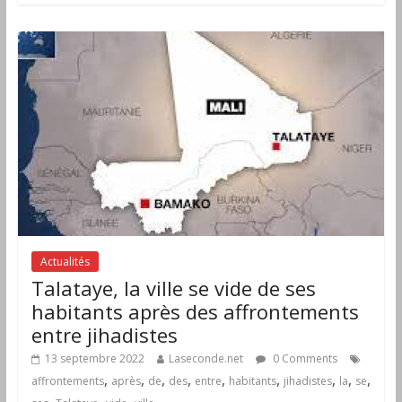
Actualités
Talataye, la ville se vide de ses
habitants après des affrontements
entre jihadistes
13 septembre 2022
Laseconde.net
0 Comments
,
,
,
,
,
,
,
,
,
affrontements
après
de
des
entre
habitants
jihadistes
la
se
,
,
,