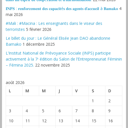
𝐈𝐍𝐏𝐒 : 𝐫𝐞𝐧𝐟𝐨𝐫𝐜𝐞𝐦𝐞𝐧𝐭 𝐝𝐞𝐬 𝐜𝐚𝐩𝐚𝐜𝐢𝐭é𝐬 𝐝𝐞𝐬 𝐚𝐠𝐞𝐧𝐭𝐬 𝐝’𝐚𝐜𝐜𝐮𝐞𝐢𝐥 à 𝐁𝐚𝐦𝐚𝐤𝐨
4
mai 2026
#Mali : #Macina : Les enseignants dans le viseur des
terroristes
5 février 2026
‎Le billet du jour : Le Général Elisée Jean DAO abandonne
Bamako
1 décembre 2025
L’Institut National de Prévoyance Sociale (INPS) participe
activement à la 7ᵉ édition du Salon de l’Entrepreneuriat Féminin
– Fémina 2025.
22 novembre 2025
août 2026
L
M
M
J
V
S
D
1
2
3
4
5
6
7
8
9
10
11
12
13
14
15
16