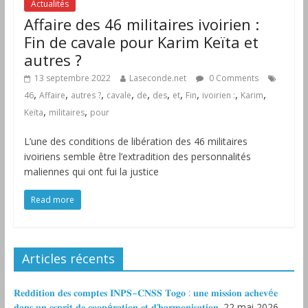
Actualités
Affaire des 46 militaires ivoirien :
Fin de cavale pour Karim Keïta et
autres ?
13 septembre 2022
Laseconde.net
0 Comments
,
,
,
,
,
,
,
,
,
,
46
Affaire
autres ?
cavale
de
des
et
Fin
ivoirien :
Karim
,
,
Keïta
militaires
pour
L’une des conditions de libération des 46 militaires
ivoiriens semble être l’extradition des personnalités
maliennes qui ont fui la justice
Read more
Articles récents
𝐑𝐞𝐝𝐝𝐢𝐭𝐢𝐨𝐧 𝐝𝐞𝐬 𝐜𝐨𝐦𝐩𝐭𝐞𝐬 𝐈𝐍𝐏𝐒–𝐂𝐍𝐒𝐒 𝐓𝐨𝐠𝐨 : 𝐮𝐧𝐞 𝐦𝐢𝐬𝐬𝐢𝐨𝐧 𝐚𝐜𝐡𝐞𝐯é𝐞
𝐝𝐚𝐧𝐬 𝐮𝐧 𝐞𝐬𝐩𝐫𝐢𝐭 𝐝𝐞 𝐜𝐨𝐨𝐩é𝐫𝐚𝐭𝐢𝐨𝐧 𝐞𝐭 𝐝’𝐡𝐚𝐫𝐦𝐨𝐧𝐢𝐬𝐚𝐭𝐢𝐨𝐧.
22 mai 2026