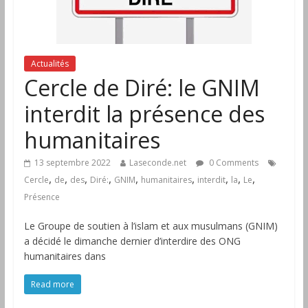
Actualités
Cercle de Diré: le GNIM
interdit la présence des
humanitaires
13 septembre 2022
Laseconde.net
0 Comments
,
,
,
,
,
,
,
,
,
Cercle
de
des
Diré:
GNIM
humanitaires
interdit
la
Le
Présence
Le Groupe de soutien à l’islam et aux musulmans (GNIM)
a décidé le dimanche dernier d’interdire des ONG
humanitaires dans
Read more