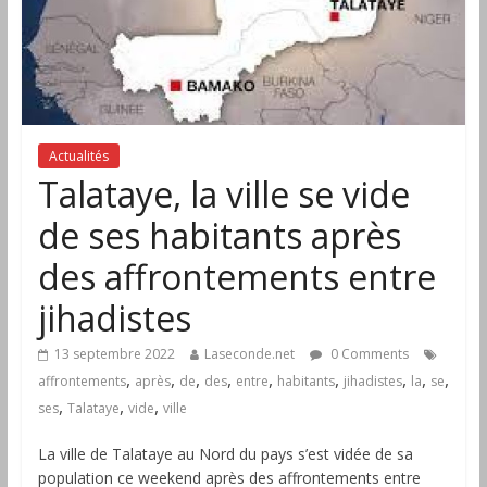
Actualités
Talataye, la ville se vide
de ses habitants après
des affrontements entre
jihadistes
13 septembre 2022
Laseconde.net
0 Comments
,
,
,
,
,
,
,
,
,
affrontements
après
de
des
entre
habitants
jihadistes
la
se
,
,
,
ses
Talataye
vide
ville
La ville de Talataye au Nord du pays s’est vidée de sa
population ce weekend après des affrontements entre