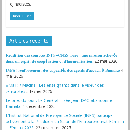
djihadistes.
Read more
Articles récents
𝐑𝐞𝐝𝐝𝐢𝐭𝐢𝐨𝐧 𝐝𝐞𝐬 𝐜𝐨𝐦𝐩𝐭𝐞𝐬 𝐈𝐍𝐏𝐒–𝐂𝐍𝐒𝐒 𝐓𝐨𝐠𝐨 : 𝐮𝐧𝐞 𝐦𝐢𝐬𝐬𝐢𝐨𝐧 𝐚𝐜𝐡𝐞𝐯é𝐞
𝐝𝐚𝐧𝐬 𝐮𝐧 𝐞𝐬𝐩𝐫𝐢𝐭 𝐝𝐞 𝐜𝐨𝐨𝐩é𝐫𝐚𝐭𝐢𝐨𝐧 𝐞𝐭 𝐝’𝐡𝐚𝐫𝐦𝐨𝐧𝐢𝐬𝐚𝐭𝐢𝐨𝐧.
22 mai 2026
𝐈𝐍𝐏𝐒 : 𝐫𝐞𝐧𝐟𝐨𝐫𝐜𝐞𝐦𝐞𝐧𝐭 𝐝𝐞𝐬 𝐜𝐚𝐩𝐚𝐜𝐢𝐭é𝐬 𝐝𝐞𝐬 𝐚𝐠𝐞𝐧𝐭𝐬 𝐝’𝐚𝐜𝐜𝐮𝐞𝐢𝐥 à 𝐁𝐚𝐦𝐚𝐤𝐨
4
mai 2026
#Mali : #Macina : Les enseignants dans le viseur des
terroristes
5 février 2026
‎Le billet du jour : Le Général Elisée Jean DAO abandonne
Bamako
1 décembre 2025
L’Institut National de Prévoyance Sociale (INPS) participe
activement à la 7ᵉ édition du Salon de l’Entrepreneuriat Féminin
– Fémina 2025.
22 novembre 2025