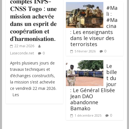
𝐜𝐨𝐦𝐩𝐭𝐞𝐬 𝐈𝐍𝐏𝐒–
𝐂𝐍𝐒𝐒 𝐓𝐨𝐠𝐨 : 𝐮𝐧𝐞
#Ma
li :
𝐦𝐢𝐬𝐬𝐢𝐨𝐧 𝐚𝐜𝐡𝐞𝐯é𝐞
#Ma
𝐝𝐚𝐧𝐬 𝐮𝐧 𝐞𝐬𝐩𝐫𝐢𝐭 𝐝𝐞
cina
𝐜𝐨𝐨𝐩é𝐫𝐚𝐭𝐢𝐨𝐧 𝐞𝐭
: Les enseignants
𝐝’𝐡𝐚𝐫𝐦𝐨𝐧𝐢𝐬𝐚𝐭𝐢𝐨𝐧.
dans le viseur des
terroristes
22 mai 2026
0
5 février 2026
Laseconde.net
0
Après plusieurs jours de
‎Le
travaux techniques et
bille
d’échanges constructifs,
t du
la mission s’est achevée
jour
ce vendredi 22 mai 2026.
: Le Général Elisée
Les
Jean DAO
abandonne
Bamako
0
1 décembre 2025