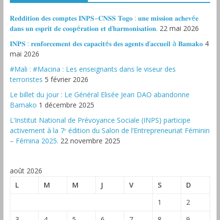
𝐑𝐞𝐝𝐝𝐢𝐭𝐢𝐨𝐧 𝐝𝐞𝐬 𝐜𝐨𝐦𝐩𝐭𝐞𝐬 𝐈𝐍𝐏𝐒–𝐂𝐍𝐒𝐒 𝐓𝐨𝐠𝐨 : 𝐮𝐧𝐞 𝐦𝐢𝐬𝐬𝐢𝐨𝐧 𝐚𝐜𝐡𝐞𝐯é𝐞
𝐝𝐚𝐧𝐬 𝐮𝐧 𝐞𝐬𝐩𝐫𝐢𝐭 𝐝𝐞 𝐜𝐨𝐨𝐩é𝐫𝐚𝐭𝐢𝐨𝐧 𝐞𝐭 𝐝’𝐡𝐚𝐫𝐦𝐨𝐧𝐢𝐬𝐚𝐭𝐢𝐨𝐧.
22 mai 2026
𝐈𝐍𝐏𝐒 : 𝐫𝐞𝐧𝐟𝐨𝐫𝐜𝐞𝐦𝐞𝐧𝐭 𝐝𝐞𝐬 𝐜𝐚𝐩𝐚𝐜𝐢𝐭é𝐬 𝐝𝐞𝐬 𝐚𝐠𝐞𝐧𝐭𝐬 𝐝’𝐚𝐜𝐜𝐮𝐞𝐢𝐥 à 𝐁𝐚𝐦𝐚𝐤𝐨
4
mai 2026
#Mali : #Macina : Les enseignants dans le viseur des
terroristes
5 février 2026
‎Le billet du jour : Le Général Elisée Jean DAO abandonne
Bamako
1 décembre 2025
L’Institut National de Prévoyance Sociale (INPS) participe
activement à la 7ᵉ édition du Salon de l’Entrepreneuriat Féminin
– Fémina 2025.
22 novembre 2025
août 2026
L
M
M
J
V
S
D
1
2
3
4
5
6
7
8
9