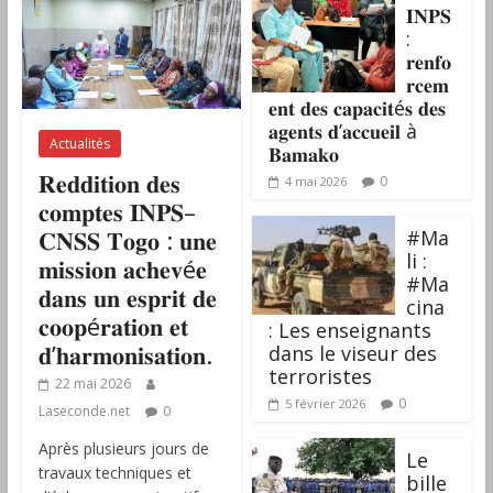
𝐈𝐍𝐏𝐒
:
𝐫𝐞𝐧𝐟𝐨
𝐫𝐜𝐞𝐦
𝐞𝐧𝐭 𝐝𝐞𝐬 𝐜𝐚𝐩𝐚𝐜𝐢𝐭é𝐬 𝐝𝐞𝐬
𝐚𝐠𝐞𝐧𝐭𝐬 𝐝’𝐚𝐜𝐜𝐮𝐞𝐢𝐥 à
Actualités
𝐁𝐚𝐦𝐚𝐤𝐨
𝐑𝐞𝐝𝐝𝐢𝐭𝐢𝐨𝐧 𝐝𝐞𝐬
0
4 mai 2026
𝐜𝐨𝐦𝐩𝐭𝐞𝐬 𝐈𝐍𝐏𝐒–
𝐂𝐍𝐒𝐒 𝐓𝐨𝐠𝐨 : 𝐮𝐧𝐞
#Ma
li :
𝐦𝐢𝐬𝐬𝐢𝐨𝐧 𝐚𝐜𝐡𝐞𝐯é𝐞
#Ma
𝐝𝐚𝐧𝐬 𝐮𝐧 𝐞𝐬𝐩𝐫𝐢𝐭 𝐝𝐞
cina
𝐜𝐨𝐨𝐩é𝐫𝐚𝐭𝐢𝐨𝐧 𝐞𝐭
: Les enseignants
𝐝’𝐡𝐚𝐫𝐦𝐨𝐧𝐢𝐬𝐚𝐭𝐢𝐨𝐧.
dans le viseur des
terroristes
22 mai 2026
0
5 février 2026
Laseconde.net
0
Après plusieurs jours de
‎Le
travaux techniques et
bille