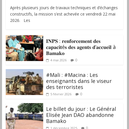
Après plusieurs jours de travaux techniques et d’échanges
constructifs, la mission s’est achevée ce vendredi 22 mai
2026. Les
𝐈𝐍𝐏𝐒 : 𝐫𝐞𝐧𝐟𝐨𝐫𝐜𝐞𝐦𝐞𝐧𝐭 𝐝𝐞𝐬
𝐜𝐚𝐩𝐚𝐜𝐢𝐭é𝐬 𝐝𝐞𝐬 𝐚𝐠𝐞𝐧𝐭𝐬 𝐝’𝐚𝐜𝐜𝐮𝐞𝐢𝐥 à
𝐁𝐚𝐦𝐚𝐤𝐨
0
4 mai 2026
#Mali : #Macina : Les
enseignants dans le viseur
des terroristes
0
5 février 2026
‎Le billet du jour : Le Général
Elisée Jean DAO abandonne
Bamako
0
1 décembre 2025