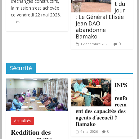
d’échanges constructifs,
t du
la mission s’est achevée
jour
ce vendredi 22 mai 2026.
: Le Général Elisée
Les
Jean DAO
abandonne
Bamako
0
1 décembre 2025
Sécurité
𝐈𝐍𝐏𝐒
:
𝐫𝐞𝐧𝐟𝐨
𝐫𝐜𝐞𝐦
𝐞𝐧𝐭 𝐝𝐞𝐬 𝐜𝐚𝐩𝐚𝐜𝐢𝐭é𝐬 𝐝𝐞𝐬
𝐚𝐠𝐞𝐧𝐭𝐬 𝐝’𝐚𝐜𝐜𝐮𝐞𝐢𝐥 à
Actualités
𝐁𝐚𝐦𝐚𝐤𝐨
𝐑𝐞𝐝𝐝𝐢𝐭𝐢𝐨𝐧 𝐝𝐞𝐬
0
4 mai 2026