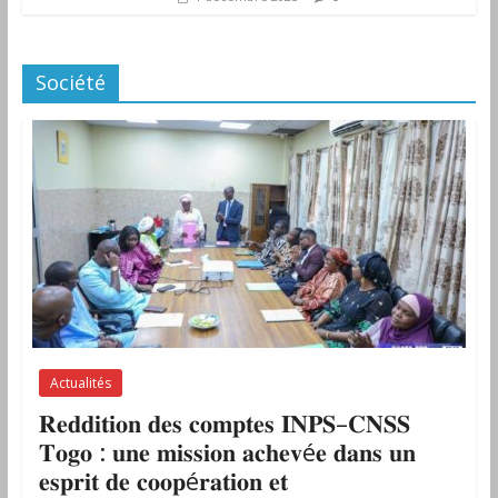
Société
Actualités
𝐑𝐞𝐝𝐝𝐢𝐭𝐢𝐨𝐧 𝐝𝐞𝐬 𝐜𝐨𝐦𝐩𝐭𝐞𝐬 𝐈𝐍𝐏𝐒–𝐂𝐍𝐒𝐒
𝐓𝐨𝐠𝐨 : 𝐮𝐧𝐞 𝐦𝐢𝐬𝐬𝐢𝐨𝐧 𝐚𝐜𝐡𝐞𝐯é𝐞 𝐝𝐚𝐧𝐬 𝐮𝐧
𝐞𝐬𝐩𝐫𝐢𝐭 𝐝𝐞 𝐜𝐨𝐨𝐩é𝐫𝐚𝐭𝐢𝐨𝐧 𝐞𝐭