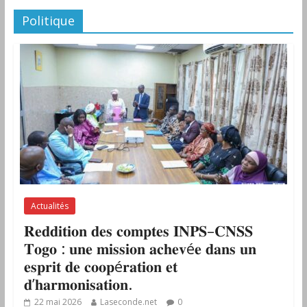
Politique
Actualités
𝐑𝐞𝐝𝐝𝐢𝐭𝐢𝐨𝐧 𝐝𝐞𝐬 𝐜𝐨𝐦𝐩𝐭𝐞𝐬 𝐈𝐍𝐏𝐒–𝐂𝐍𝐒𝐒
𝐓𝐨𝐠𝐨 : 𝐮𝐧𝐞 𝐦𝐢𝐬𝐬𝐢𝐨𝐧 𝐚𝐜𝐡𝐞𝐯é𝐞 𝐝𝐚𝐧𝐬 𝐮𝐧
𝐞𝐬𝐩𝐫𝐢𝐭 𝐝𝐞 𝐜𝐨𝐨𝐩é𝐫𝐚𝐭𝐢𝐨𝐧 𝐞𝐭
𝐝’𝐡𝐚𝐫𝐦𝐨𝐧𝐢𝐬𝐚𝐭𝐢𝐨𝐧.
22 mai 2026
Laseconde.net
0