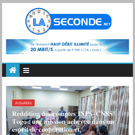
Actualités
𝐑𝐞𝐝𝐝𝐢𝐭𝐢𝐨𝐧 𝐝𝐞𝐬 𝐜𝐨𝐦𝐩𝐭𝐞𝐬 𝐈𝐍𝐏𝐒–𝐂𝐍𝐒𝐒
𝐓𝐨𝐠𝐨 : 𝐮𝐧𝐞 𝐦𝐢𝐬𝐬𝐢𝐨𝐧 𝐚𝐜𝐡𝐞𝐯é𝐞 𝐝𝐚𝐧𝐬 𝐮𝐧
𝐞𝐬𝐩𝐫𝐢𝐭 𝐝𝐞 𝐜𝐨𝐨𝐩é𝐫𝐚𝐭𝐢𝐨𝐧 𝐞𝐭