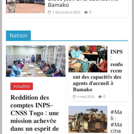
Bamako
0
1 décembre 2025
Nation
𝐈𝐍𝐏𝐒
:
𝐫𝐞𝐧𝐟𝐨
𝐫𝐜𝐞𝐦
𝐞𝐧𝐭 𝐝𝐞𝐬 𝐜𝐚𝐩𝐚𝐜𝐢𝐭é𝐬 𝐝𝐞𝐬
𝐚𝐠𝐞𝐧𝐭𝐬 𝐝’𝐚𝐜𝐜𝐮𝐞𝐢𝐥 à
Actualités
𝐁𝐚𝐦𝐚𝐤𝐨
𝐑𝐞𝐝𝐝𝐢𝐭𝐢𝐨𝐧 𝐝𝐞𝐬
0
4 mai 2026
𝐜𝐨𝐦𝐩𝐭𝐞𝐬 𝐈𝐍𝐏𝐒–
𝐂𝐍𝐒𝐒 𝐓𝐨𝐠𝐨 : 𝐮𝐧𝐞
#Ma
li :
𝐦𝐢𝐬𝐬𝐢𝐨𝐧 𝐚𝐜𝐡𝐞𝐯é𝐞
#Ma
𝐝𝐚𝐧𝐬 𝐮𝐧 𝐞𝐬𝐩𝐫𝐢𝐭 𝐝𝐞
cina