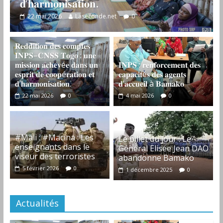
𝐝’𝐡𝐚𝐫𝐦𝐨𝐧𝐢𝐬𝐚𝐭𝐢𝐨𝐧.
22 mai 2026
Laseconde.net
0
𝐑𝐞𝐝𝐝𝐢𝐭𝐢𝐨𝐧 𝐝𝐞𝐬 𝐜𝐨𝐦𝐩𝐭𝐞𝐬
𝐈𝐍𝐏𝐒–𝐂𝐍𝐒𝐒 𝐓𝐨𝐠𝐨 : 𝐮𝐧𝐞
𝐦𝐢𝐬𝐬𝐢𝐨𝐧 𝐚𝐜𝐡𝐞𝐯é𝐞 𝐝𝐚𝐧𝐬 𝐮𝐧
𝐈𝐍𝐏𝐒 : 𝐫𝐞𝐧𝐟𝐨𝐫𝐜𝐞𝐦𝐞𝐧𝐭 𝐝𝐞𝐬
𝐞𝐬𝐩𝐫𝐢𝐭 𝐝𝐞 𝐜𝐨𝐨𝐩é𝐫𝐚𝐭𝐢𝐨𝐧 𝐞𝐭
𝐜𝐚𝐩𝐚𝐜𝐢𝐭é𝐬 𝐝𝐞𝐬 𝐚𝐠𝐞𝐧𝐭𝐬
𝐝’𝐡𝐚𝐫𝐦𝐨𝐧𝐢𝐬𝐚𝐭𝐢𝐨𝐧.
𝐝’𝐚𝐜𝐜𝐮𝐞𝐢𝐥 à 𝐁𝐚𝐦𝐚𝐤𝐨
22 mai 2026
0
4 mai 2026
0
#Mali : #Macina : Les
‎Le billet du jour : Le
enseignants dans le
Général Elisée Jean DAO
viseur des terroristes
abandonne Bamako
5 février 2026
0
1 décembre 2025
0
Actualités