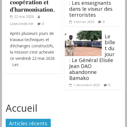
𝐜𝐨𝐨𝐩é𝐫𝐚𝐭𝐢𝐨𝐧 𝐞𝐭
: Les enseignants
𝐝’𝐡𝐚𝐫𝐦𝐨𝐧𝐢𝐬𝐚𝐭𝐢𝐨𝐧.
dans le viseur des
terroristes
22 mai 2026
0
5 février 2026
Laseconde.net
0
Après plusieurs jours de
‎Le
travaux techniques et
bille
d’échanges constructifs,
t du
la mission s’est achevée
jour
ce vendredi 22 mai 2026.
: Le Général Elisée
Les
Jean DAO
abandonne
Bamako
0
1 décembre 2025
Accueil
Articles récents