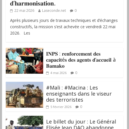
𝐝’𝐡𝐚𝐫𝐦𝐨𝐧𝐢𝐬𝐚𝐭𝐢𝐨𝐧.
22 mai 2026
Laseconde.net
0
Après plusieurs jours de travaux techniques et d’échanges
constructifs, la mission s’est achevée ce vendredi 22 mai
2026. Les
𝐈𝐍𝐏𝐒 : 𝐫𝐞𝐧𝐟𝐨𝐫𝐜𝐞𝐦𝐞𝐧𝐭 𝐝𝐞𝐬
𝐜𝐚𝐩𝐚𝐜𝐢𝐭é𝐬 𝐝𝐞𝐬 𝐚𝐠𝐞𝐧𝐭𝐬 𝐝’𝐚𝐜𝐜𝐮𝐞𝐢𝐥 à
𝐁𝐚𝐦𝐚𝐤𝐨
0
4 mai 2026
#Mali : #Macina : Les
enseignants dans le viseur
des terroristes
0
5 février 2026
‎Le billet du jour : Le Général
Elisée Jean DAO abandonne