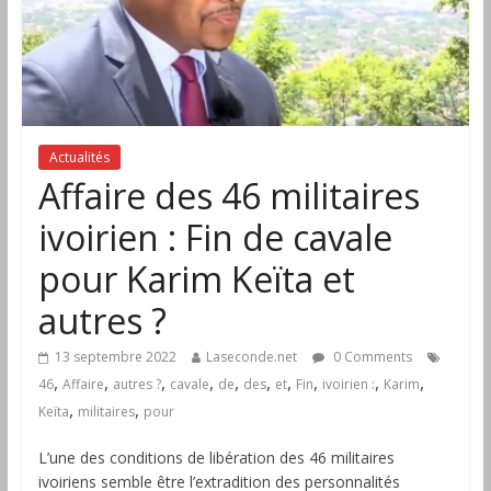
Actualités
Affaire des 46 militaires
ivoirien : Fin de cavale
pour Karim Keïta et
autres ?
13 septembre 2022
Laseconde.net
0 Comments
,
,
,
,
,
,
,
,
,
,
46
Affaire
autres ?
cavale
de
des
et
Fin
ivoirien :
Karim
,
,
Keïta
militaires
pour
L’une des conditions de libération des 46 militaires
ivoiriens semble être l’extradition des personnalités