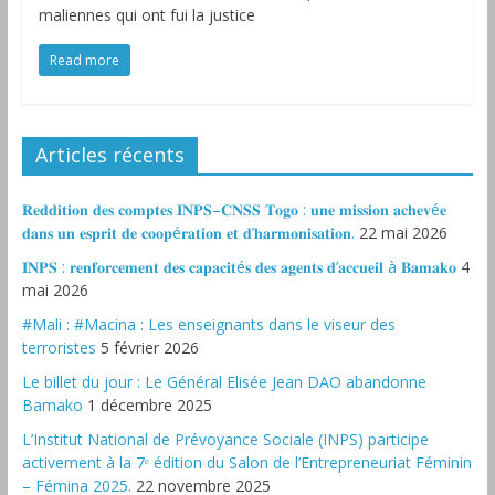
maliennes qui ont fui la justice
Read more
Articles récents
𝐑𝐞𝐝𝐝𝐢𝐭𝐢𝐨𝐧 𝐝𝐞𝐬 𝐜𝐨𝐦𝐩𝐭𝐞𝐬 𝐈𝐍𝐏𝐒–𝐂𝐍𝐒𝐒 𝐓𝐨𝐠𝐨 : 𝐮𝐧𝐞 𝐦𝐢𝐬𝐬𝐢𝐨𝐧 𝐚𝐜𝐡𝐞𝐯é𝐞
𝐝𝐚𝐧𝐬 𝐮𝐧 𝐞𝐬𝐩𝐫𝐢𝐭 𝐝𝐞 𝐜𝐨𝐨𝐩é𝐫𝐚𝐭𝐢𝐨𝐧 𝐞𝐭 𝐝’𝐡𝐚𝐫𝐦𝐨𝐧𝐢𝐬𝐚𝐭𝐢𝐨𝐧.
22 mai 2026
𝐈𝐍𝐏𝐒 : 𝐫𝐞𝐧𝐟𝐨𝐫𝐜𝐞𝐦𝐞𝐧𝐭 𝐝𝐞𝐬 𝐜𝐚𝐩𝐚𝐜𝐢𝐭é𝐬 𝐝𝐞𝐬 𝐚𝐠𝐞𝐧𝐭𝐬 𝐝’𝐚𝐜𝐜𝐮𝐞𝐢𝐥 à 𝐁𝐚𝐦𝐚𝐤𝐨
4
mai 2026
#Mali : #Macina : Les enseignants dans le viseur des
terroristes
5 février 2026
‎Le billet du jour : Le Général Elisée Jean DAO abandonne
Bamako
1 décembre 2025
L’Institut National de Prévoyance Sociale (INPS) participe
activement à la 7ᵉ édition du Salon de l’Entrepreneuriat Féminin
– Fémina 2025.
22 novembre 2025