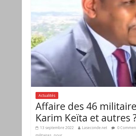
Actualités
Affaire des 46 militair
Karim Keïta et autres 
13 septembre 2022
Laseconde.net
0 Commen
,
militaires
pour