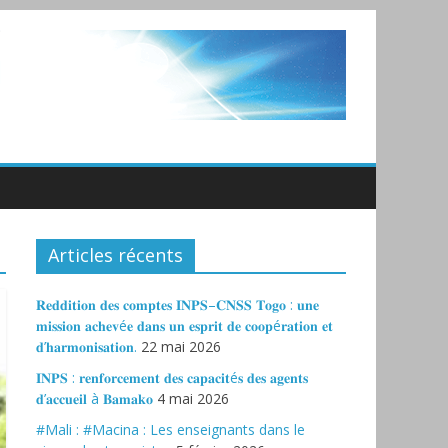
Articles récents
𝐑𝐞𝐝𝐝𝐢𝐭𝐢𝐨𝐧 𝐝𝐞𝐬 𝐜𝐨𝐦𝐩𝐭𝐞𝐬 𝐈𝐍𝐏𝐒–𝐂𝐍𝐒𝐒 𝐓𝐨𝐠𝐨 : 𝐮𝐧𝐞
𝐦𝐢𝐬𝐬𝐢𝐨𝐧 𝐚𝐜𝐡𝐞𝐯é𝐞 𝐝𝐚𝐧𝐬 𝐮𝐧 𝐞𝐬𝐩𝐫𝐢𝐭 𝐝𝐞 𝐜𝐨𝐨𝐩é𝐫𝐚𝐭𝐢𝐨𝐧 𝐞𝐭
𝐝’𝐡𝐚𝐫𝐦𝐨𝐧𝐢𝐬𝐚𝐭𝐢𝐨𝐧.
22 mai 2026
𝐈𝐍𝐏𝐒 : 𝐫𝐞𝐧𝐟𝐨𝐫𝐜𝐞𝐦𝐞𝐧𝐭 𝐝𝐞𝐬 𝐜𝐚𝐩𝐚𝐜𝐢𝐭é𝐬 𝐝𝐞𝐬 𝐚𝐠𝐞𝐧𝐭𝐬
𝐝’𝐚𝐜𝐜𝐮𝐞𝐢𝐥 à 𝐁𝐚𝐦𝐚𝐤𝐨
4 mai 2026
#Mali : #Macina : Les enseignants dans le