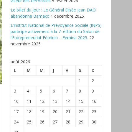
viseur des terroristes
5 février 2026
‎Le billet du jour : Le Général Elisée Jean DAO
abandonne Bamako
1 décembre 2025
L’Institut National de Prévoyance Sociale (INPS)
participe activement à la 7ᵉ édition du Salon de
l’Entrepreneuriat Féminin – Fémina 2025.
22
novembre 2025
août 2026
L
M
M
J
V
S
D
1
2
3
4
5
6
7
8
9
10
11
12
13
14
15
16
17
18
19
20
21
22
23
24
25
26
27
28
29
30