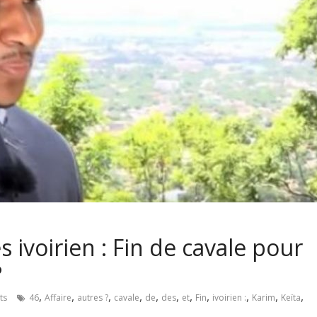
es ivoirien : Fin de cavale pour
?
,
,
,
,
,
,
,
,
,
,
,
ts
46
Affaire
autres ?
cavale
de
des
et
Fin
ivoirien :
Karim
Keïta