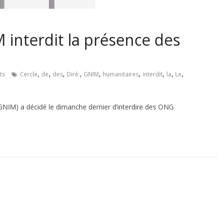
M interdit la présence des
,
,
,
,
,
,
,
,
,
ts
Cercle
de
des
Diré:
GNIM
humanitaires
interdit
la
Le
GNIM) a décidé le dimanche dernier d’interdire des ONG