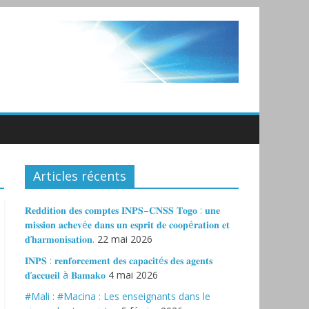
Articles récents
𝐑𝐞𝐝𝐝𝐢𝐭𝐢𝐨𝐧 𝐝𝐞𝐬 𝐜𝐨𝐦𝐩𝐭𝐞𝐬 𝐈𝐍𝐏𝐒–𝐂𝐍𝐒𝐒 𝐓𝐨𝐠𝐨 : 𝐮𝐧𝐞
𝐦𝐢𝐬𝐬𝐢𝐨𝐧 𝐚𝐜𝐡𝐞𝐯é𝐞 𝐝𝐚𝐧𝐬 𝐮𝐧 𝐞𝐬𝐩𝐫𝐢𝐭 𝐝𝐞 𝐜𝐨𝐨𝐩é𝐫𝐚𝐭𝐢𝐨𝐧 𝐞𝐭
𝐝’𝐡𝐚𝐫𝐦𝐨𝐧𝐢𝐬𝐚𝐭𝐢𝐨𝐧.
22 mai 2026
𝐈𝐍𝐏𝐒 : 𝐫𝐞𝐧𝐟𝐨𝐫𝐜𝐞𝐦𝐞𝐧𝐭 𝐝𝐞𝐬 𝐜𝐚𝐩𝐚𝐜𝐢𝐭é𝐬 𝐝𝐞𝐬 𝐚𝐠𝐞𝐧𝐭𝐬
𝐝’𝐚𝐜𝐜𝐮𝐞𝐢𝐥 à 𝐁𝐚𝐦𝐚𝐤𝐨
4 mai 2026
#Mali : #Macina : Les enseignants dans le