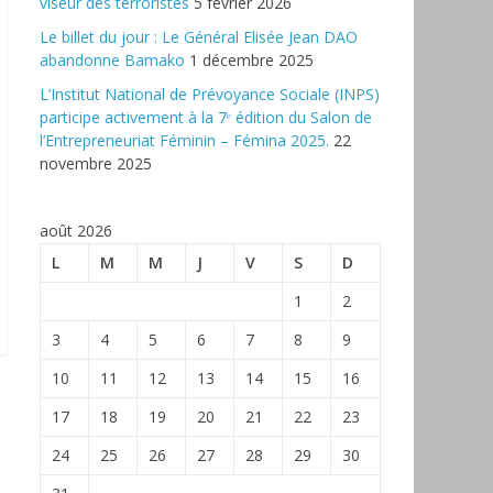
viseur des terroristes
5 février 2026
‎Le billet du jour : Le Général Elisée Jean DAO
abandonne Bamako
1 décembre 2025
L’Institut National de Prévoyance Sociale (INPS)
participe activement à la 7ᵉ édition du Salon de
l’Entrepreneuriat Féminin – Fémina 2025.
22
novembre 2025
août 2026
L
M
M
J
V
S
D
1
2
3
4
5
6
7
8
9
10
11
12
13
14
15
16
17
18
19
20
21
22
23
24
25
26
27
28
29
30