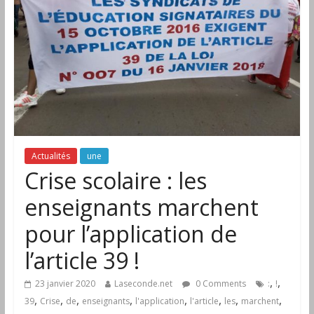
Actualités
une
Crise scolaire : les
enseignants marchent
pour l’application de
l’article 39 !
,
,
23 janvier 2020
Laseconde.net
0 Comments
:
!
,
,
,
,
,
,
,
,
39
Crise
de
enseignants
l'application
l'article
les
marchent