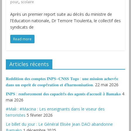
,
pour
scolaire
Après un premier report suite au décès du ministre de
l’Education nationale, Dr Temore Tioulenta, le collectif des
syndicats de
Read more
Articles récents
𝐑𝐞𝐝𝐝𝐢𝐭𝐢𝐨𝐧 𝐝𝐞𝐬 𝐜𝐨𝐦𝐩𝐭𝐞𝐬 𝐈𝐍𝐏𝐒–𝐂𝐍𝐒𝐒 𝐓𝐨𝐠𝐨 : 𝐮𝐧𝐞 𝐦𝐢𝐬𝐬𝐢𝐨𝐧 𝐚𝐜𝐡𝐞𝐯é𝐞
𝐝𝐚𝐧𝐬 𝐮𝐧 𝐞𝐬𝐩𝐫𝐢𝐭 𝐝𝐞 𝐜𝐨𝐨𝐩é𝐫𝐚𝐭𝐢𝐨𝐧 𝐞𝐭 𝐝’𝐡𝐚𝐫𝐦𝐨𝐧𝐢𝐬𝐚𝐭𝐢𝐨𝐧.
22 mai 2026
𝐈𝐍𝐏𝐒 : 𝐫𝐞𝐧𝐟𝐨𝐫𝐜𝐞𝐦𝐞𝐧𝐭 𝐝𝐞𝐬 𝐜𝐚𝐩𝐚𝐜𝐢𝐭é𝐬 𝐝𝐞𝐬 𝐚𝐠𝐞𝐧𝐭𝐬 𝐝’𝐚𝐜𝐜𝐮𝐞𝐢𝐥 à 𝐁𝐚𝐦𝐚𝐤𝐨
4
mai 2026
#Mali : #Macina : Les enseignants dans le viseur des
terroristes
5 février 2026
‎Le billet du jour : Le Général Elisée Jean DAO abandonne
Bamako
1 décembre 2025