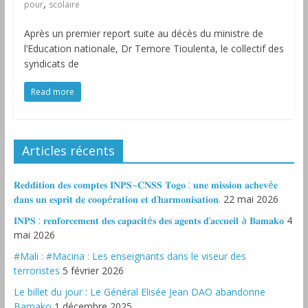
,
pour
scolaire
Après un premier report suite au décès du ministre de
l’Education nationale, Dr Temore Tioulenta, le collectif des
syndicats de
Read more
Articles récents
𝐑𝐞𝐝𝐝𝐢𝐭𝐢𝐨𝐧 𝐝𝐞𝐬 𝐜𝐨𝐦𝐩𝐭𝐞𝐬 𝐈𝐍𝐏𝐒–𝐂𝐍𝐒𝐒 𝐓𝐨𝐠𝐨 : 𝐮𝐧𝐞 𝐦𝐢𝐬𝐬𝐢𝐨𝐧 𝐚𝐜𝐡𝐞𝐯é𝐞
𝐝𝐚𝐧𝐬 𝐮𝐧 𝐞𝐬𝐩𝐫𝐢𝐭 𝐝𝐞 𝐜𝐨𝐨𝐩é𝐫𝐚𝐭𝐢𝐨𝐧 𝐞𝐭 𝐝’𝐡𝐚𝐫𝐦𝐨𝐧𝐢𝐬𝐚𝐭𝐢𝐨𝐧.
22 mai 2026
𝐈𝐍𝐏𝐒 : 𝐫𝐞𝐧𝐟𝐨𝐫𝐜𝐞𝐦𝐞𝐧𝐭 𝐝𝐞𝐬 𝐜𝐚𝐩𝐚𝐜𝐢𝐭é𝐬 𝐝𝐞𝐬 𝐚𝐠𝐞𝐧𝐭𝐬 𝐝’𝐚𝐜𝐜𝐮𝐞𝐢𝐥 à 𝐁𝐚𝐦𝐚𝐤𝐨
4
mai 2026
#Mali : #Macina : Les enseignants dans le viseur des
terroristes
5 février 2026
‎Le billet du jour : Le Général Elisée Jean DAO abandonne
Bamako
1 décembre 2025