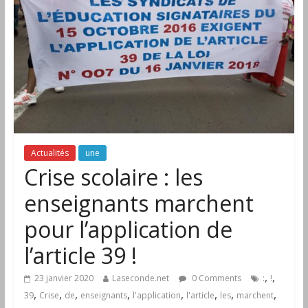
Actualités
une
Crise scolaire : les
enseignants marchent
pour l’application de
l’article 39 !
,
,
23 janvier 2020
Laseconde.net
0 Comments
:
!
,
,
,
,
,
,
,
,
39
Crise
de
enseignants
l'application
l'article
les
marchent