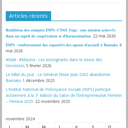
Articles récents
𝐑𝐞𝐝𝐝𝐢𝐭𝐢𝐨𝐧 𝐝𝐞𝐬 𝐜𝐨𝐦𝐩𝐭𝐞𝐬 𝐈𝐍𝐏𝐒–𝐂𝐍𝐒𝐒 𝐓𝐨𝐠𝐨 : 𝐮𝐧𝐞 𝐦𝐢𝐬𝐬𝐢𝐨𝐧 𝐚𝐜𝐡𝐞𝐯é𝐞
𝐝𝐚𝐧𝐬 𝐮𝐧 𝐞𝐬𝐩𝐫𝐢𝐭 𝐝𝐞 𝐜𝐨𝐨𝐩é𝐫𝐚𝐭𝐢𝐨𝐧 𝐞𝐭 𝐝’𝐡𝐚𝐫𝐦𝐨𝐧𝐢𝐬𝐚𝐭𝐢𝐨𝐧.
22 mai 2026
𝐈𝐍𝐏𝐒 : 𝐫𝐞𝐧𝐟𝐨𝐫𝐜𝐞𝐦𝐞𝐧𝐭 𝐝𝐞𝐬 𝐜𝐚𝐩𝐚𝐜𝐢𝐭é𝐬 𝐝𝐞𝐬 𝐚𝐠𝐞𝐧𝐭𝐬 𝐝’𝐚𝐜𝐜𝐮𝐞𝐢𝐥 à 𝐁𝐚𝐦𝐚𝐤𝐨
4
mai 2026
#Mali : #Macina : Les enseignants dans le viseur des
terroristes
5 février 2026
‎Le billet du jour : Le Général Elisée Jean DAO abandonne
Bamako
1 décembre 2025
L’Institut National de Prévoyance Sociale (INPS) participe
activement à la 7ᵉ édition du Salon de l’Entrepreneuriat Féminin
– Fémina 2025.
22 novembre 2025
novembre 2024
L
M
M
J
V
S
D