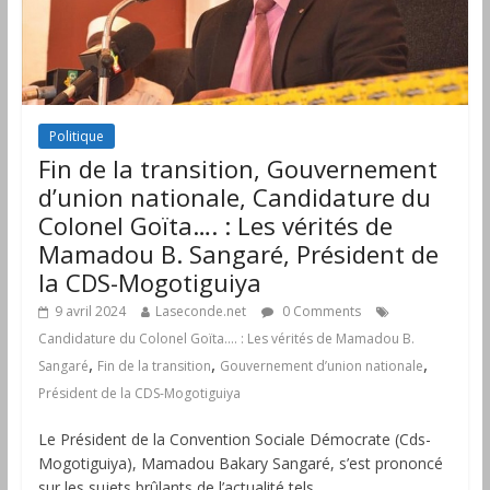
Politique
Fin de la transition, Gouvernement
d’union nationale, Candidature du
Colonel Goïta…. : Les vérités de
Mamadou B. Sangaré, Président de
la CDS-Mogotiguiya
9 avril 2024
Laseconde.net
0 Comments
Candidature du Colonel Goïta…. : Les vérités de Mamadou B.
,
,
,
Sangaré
Fin de la transition
Gouvernement d’union nationale
Président de la CDS-Mogotiguiya
Le Président de la Convention Sociale Démocrate (Cds-
Mogotiguiya), Mamadou Bakary Sangaré, s’est prononcé
sur les sujets brûlants de l’actualité tels