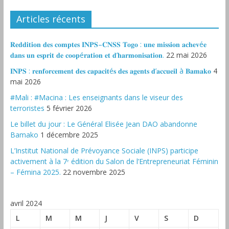
Articles récents
𝐑𝐞𝐝𝐝𝐢𝐭𝐢𝐨𝐧 𝐝𝐞𝐬 𝐜𝐨𝐦𝐩𝐭𝐞𝐬 𝐈𝐍𝐏𝐒–𝐂𝐍𝐒𝐒 𝐓𝐨𝐠𝐨 : 𝐮𝐧𝐞 𝐦𝐢𝐬𝐬𝐢𝐨𝐧 𝐚𝐜𝐡𝐞𝐯é𝐞
𝐝𝐚𝐧𝐬 𝐮𝐧 𝐞𝐬𝐩𝐫𝐢𝐭 𝐝𝐞 𝐜𝐨𝐨𝐩é𝐫𝐚𝐭𝐢𝐨𝐧 𝐞𝐭 𝐝’𝐡𝐚𝐫𝐦𝐨𝐧𝐢𝐬𝐚𝐭𝐢𝐨𝐧.
22 mai 2026
𝐈𝐍𝐏𝐒 : 𝐫𝐞𝐧𝐟𝐨𝐫𝐜𝐞𝐦𝐞𝐧𝐭 𝐝𝐞𝐬 𝐜𝐚𝐩𝐚𝐜𝐢𝐭é𝐬 𝐝𝐞𝐬 𝐚𝐠𝐞𝐧𝐭𝐬 𝐝’𝐚𝐜𝐜𝐮𝐞𝐢𝐥 à 𝐁𝐚𝐦𝐚𝐤𝐨
4
mai 2026
#Mali : #Macina : Les enseignants dans le viseur des
terroristes
5 février 2026
‎Le billet du jour : Le Général Elisée Jean DAO abandonne
Bamako
1 décembre 2025
L’Institut National de Prévoyance Sociale (INPS) participe
activement à la 7ᵉ édition du Salon de l’Entrepreneuriat Féminin
– Fémina 2025.
22 novembre 2025
avril 2024
L
M
M
J
V
S
D