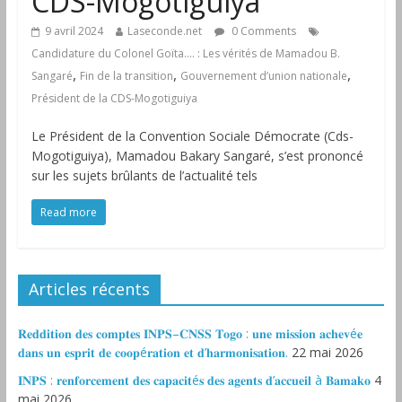
CDS-Mogotiguiya
9 avril 2024
Laseconde.net
0 Comments
Candidature du Colonel Goïta…. : Les vérités de Mamadou B.
,
,
,
Sangaré
Fin de la transition
Gouvernement d’union nationale
Président de la CDS-Mogotiguiya
Le Président de la Convention Sociale Démocrate (Cds-
Mogotiguiya), Mamadou Bakary Sangaré, s’est prononcé
sur les sujets brûlants de l’actualité tels
Read more
Articles récents
𝐑𝐞𝐝𝐝𝐢𝐭𝐢𝐨𝐧 𝐝𝐞𝐬 𝐜𝐨𝐦𝐩𝐭𝐞𝐬 𝐈𝐍𝐏𝐒–𝐂𝐍𝐒𝐒 𝐓𝐨𝐠𝐨 : 𝐮𝐧𝐞 𝐦𝐢𝐬𝐬𝐢𝐨𝐧 𝐚𝐜𝐡𝐞𝐯é𝐞
𝐝𝐚𝐧𝐬 𝐮𝐧 𝐞𝐬𝐩𝐫𝐢𝐭 𝐝𝐞 𝐜𝐨𝐨𝐩é𝐫𝐚𝐭𝐢𝐨𝐧 𝐞𝐭 𝐝’𝐡𝐚𝐫𝐦𝐨𝐧𝐢𝐬𝐚𝐭𝐢𝐨𝐧.
22 mai 2026
𝐈𝐍𝐏𝐒 : 𝐫𝐞𝐧𝐟𝐨𝐫𝐜𝐞𝐦𝐞𝐧𝐭 𝐝𝐞𝐬 𝐜𝐚𝐩𝐚𝐜𝐢𝐭é𝐬 𝐝𝐞𝐬 𝐚𝐠𝐞𝐧𝐭𝐬 𝐝’𝐚𝐜𝐜𝐮𝐞𝐢𝐥 à 𝐁𝐚𝐦𝐚𝐤𝐨
4
mai 2026