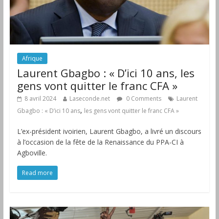
Afrique
Laurent Gbagbo : « D’ici 10 ans, les
gens vont quitter le franc CFA »
8 avril 2024
Laseconde.net
0 Comments
Laurent
,
Gbagbo : « D’ici 10 ans
les gens vont quitter le franc CFA »
L’ex-président ivoirien, Laurent Gbagbo, a livré un discours
à l’occasion de la fête de la Renaissance du PPA-CI à
Agboville.
Read more