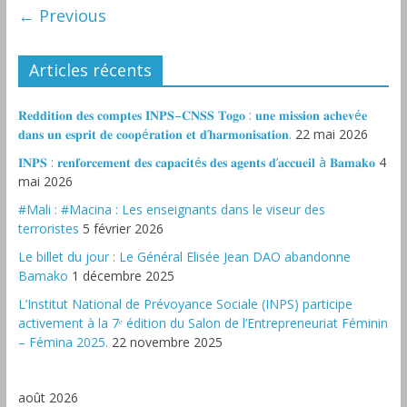
← Previous
Articles récents
𝐑𝐞𝐝𝐝𝐢𝐭𝐢𝐨𝐧 𝐝𝐞𝐬 𝐜𝐨𝐦𝐩𝐭𝐞𝐬 𝐈𝐍𝐏𝐒–𝐂𝐍𝐒𝐒 𝐓𝐨𝐠𝐨 : 𝐮𝐧𝐞 𝐦𝐢𝐬𝐬𝐢𝐨𝐧 𝐚𝐜𝐡𝐞𝐯é𝐞
𝐝𝐚𝐧𝐬 𝐮𝐧 𝐞𝐬𝐩𝐫𝐢𝐭 𝐝𝐞 𝐜𝐨𝐨𝐩é𝐫𝐚𝐭𝐢𝐨𝐧 𝐞𝐭 𝐝’𝐡𝐚𝐫𝐦𝐨𝐧𝐢𝐬𝐚𝐭𝐢𝐨𝐧.
22 mai 2026
𝐈𝐍𝐏𝐒 : 𝐫𝐞𝐧𝐟𝐨𝐫𝐜𝐞𝐦𝐞𝐧𝐭 𝐝𝐞𝐬 𝐜𝐚𝐩𝐚𝐜𝐢𝐭é𝐬 𝐝𝐞𝐬 𝐚𝐠𝐞𝐧𝐭𝐬 𝐝’𝐚𝐜𝐜𝐮𝐞𝐢𝐥 à 𝐁𝐚𝐦𝐚𝐤𝐨
4
mai 2026
#Mali : #Macina : Les enseignants dans le viseur des
terroristes
5 février 2026
‎Le billet du jour : Le Général Elisée Jean DAO abandonne
Bamako
1 décembre 2025
L’Institut National de Prévoyance Sociale (INPS) participe
activement à la 7ᵉ édition du Salon de l’Entrepreneuriat Féminin
– Fémina 2025.
22 novembre 2025
août 2026