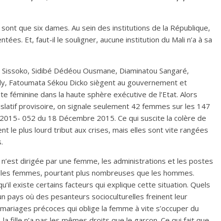
sont que six dames. Au sein des institutions de la République,
tées. Et, faut-il le souligner, aucune institution du Mali n’a à sa
 Sissoko, Sidibé Dédéou Ousmane, Diaminatou Sangaré,
aly, Fatoumata Sékou Dicko siègent au gouvernement et
te féminine dans la haute sphère exécutive de l’Etat. Alors
égislatif provisoire, on signale seulement 42 femmes sur les 147
 2015- 052 du 18 Décembre 2015. Ce qui suscite la colère de
t le plus lourd tribut aux crises, mais elles sont vite rangées
.
i n’est dirigée par une femme, les administrations et les postes
r les femmes, pourtant plus nombreuses que les hommes.
’il existe certains facteurs qui explique cette situation. Quels
 pays où des pesanteurs socioculturelles freinent leur
s mariages précoces qui oblige la femme à vite s’occuper du
la fille n’a pas les mêmes droits que le garçon. Ce qui fait que