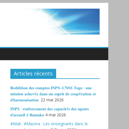
Articles récents
𝐑𝐞𝐝𝐝𝐢𝐭𝐢𝐨𝐧 𝐝𝐞𝐬 𝐜𝐨𝐦𝐩𝐭𝐞𝐬 𝐈𝐍𝐏𝐒–𝐂𝐍𝐒𝐒 𝐓𝐨𝐠𝐨 : 𝐮𝐧𝐞
𝐦𝐢𝐬𝐬𝐢𝐨𝐧 𝐚𝐜𝐡𝐞𝐯é𝐞 𝐝𝐚𝐧𝐬 𝐮𝐧 𝐞𝐬𝐩𝐫𝐢𝐭 𝐝𝐞 𝐜𝐨𝐨𝐩é𝐫𝐚𝐭𝐢𝐨𝐧 𝐞𝐭
𝐝’𝐡𝐚𝐫𝐦𝐨𝐧𝐢𝐬𝐚𝐭𝐢𝐨𝐧.
22 mai 2026
𝐈𝐍𝐏𝐒 : 𝐫𝐞𝐧𝐟𝐨𝐫𝐜𝐞𝐦𝐞𝐧𝐭 𝐝𝐞𝐬 𝐜𝐚𝐩𝐚𝐜𝐢𝐭é𝐬 𝐝𝐞𝐬 𝐚𝐠𝐞𝐧𝐭𝐬
𝐝’𝐚𝐜𝐜𝐮𝐞𝐢𝐥 à 𝐁𝐚𝐦𝐚𝐤𝐨
4 mai 2026
#Mali : #Macina : Les enseignants dans le