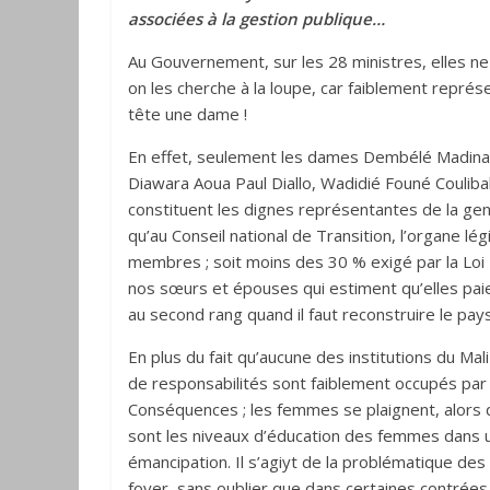
associées à la gestion publique…
Au Gouvernement, sur les 28 ministres, elles ne 
on les cherche à la loupe, car faiblement représen
tête une dame !
En effet, seulement les dames Dembélé Madina
Diawara Aoua Paul Diallo, Wadidié Founé Coulib
constituent les dignes représentantes de la gen
qu’au Conseil national de Transition, l’organe l
membres ; soit moins des 30 % exigé par la Loi
nos sœurs et épouses qui estiment qu’elles paien
au second rang quand il faut reconstruire le pays
En plus du fait qu’aucune des institutions du Mal
de responsabilités sont faiblement occupés pa
Conséquences ; les femmes se plaignent, alors qu
sont les niveaux d’éducation des femmes dans un
émancipation. Il s’agiyt de la problématique de
foyer, sans oublier que dans certaines contrées, 