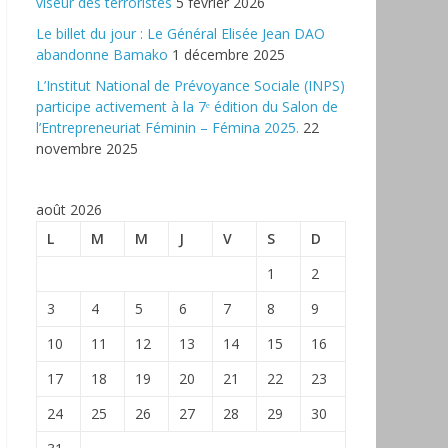
viseur des terroristes
5 février 2026
‎Le billet du jour : Le Général Elisée Jean DAO
abandonne Bamako
1 décembre 2025
L’Institut National de Prévoyance Sociale (INPS)
participe activement à la 7ᵉ édition du Salon de
l’Entrepreneuriat Féminin – Fémina 2025.
22
novembre 2025
août 2026
L
M
M
J
V
S
D
1
2
3
4
5
6
7
8
9
10
11
12
13
14
15
16
17
18
19
20
21
22
23
24
25
26
27
28
29
30