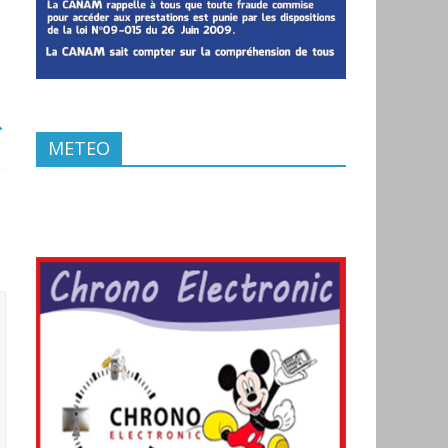
→
METEO