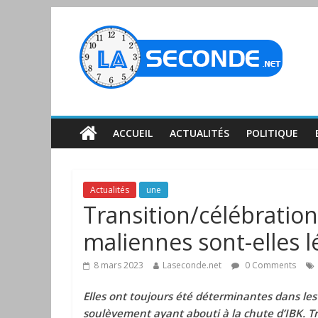
ACCUEIL
ACTUALITÉS
POLITIQUE
Actualités
une
Transition/célébratio
maliennes sont-elles l
8 mars 2023
Laseconde.net
0 Comments
Elles ont toujours été déterminantes dans les
soulèvement ayant abouti à la chute d’IBK. T