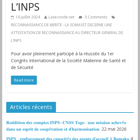
L’INPS
10 juillet 2024
Laseconde.net
0 Comments
RECONNAISSANCE DE MERITE : LA SOMASST DECERNE UNE
ATTESTATION DE RECONNAISSANCE AU DIRECTEUR GENERAL DE
L’INPS
Pour avoir pleinement participé à la réussite du 1er
Congrès International de la Société Malienne de Santé et
de Sécurité
Read more
Articles récents
𝐑𝐞𝐝𝐝𝐢𝐭𝐢𝐨𝐧 𝐝𝐞𝐬 𝐜𝐨𝐦𝐩𝐭𝐞𝐬 𝐈𝐍𝐏𝐒–𝐂𝐍𝐒𝐒 𝐓𝐨𝐠𝐨 : 𝐮𝐧𝐞 𝐦𝐢𝐬𝐬𝐢𝐨𝐧 𝐚𝐜𝐡𝐞𝐯é𝐞
𝐝𝐚𝐧𝐬 𝐮𝐧 𝐞𝐬𝐩𝐫𝐢𝐭 𝐝𝐞 𝐜𝐨𝐨𝐩é𝐫𝐚𝐭𝐢𝐨𝐧 𝐞𝐭 𝐝’𝐡𝐚𝐫𝐦𝐨𝐧𝐢𝐬𝐚𝐭𝐢𝐨𝐧.
22 mai 2026
𝐈𝐍𝐏𝐒 : 𝐫𝐞𝐧𝐟𝐨𝐫𝐜𝐞𝐦𝐞𝐧𝐭 𝐝𝐞𝐬 𝐜𝐚𝐩𝐚𝐜𝐢𝐭é𝐬 𝐝𝐞𝐬 𝐚𝐠𝐞𝐧𝐭𝐬 𝐝’𝐚𝐜𝐜𝐮𝐞𝐢𝐥 à 𝐁𝐚𝐦𝐚𝐤𝐨
4