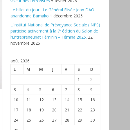
viseur des terroristes
5 février 2026
‎Le billet du jour : Le Général Elisée Jean DAO
abandonne Bamako
1 décembre 2025
L’Institut National de Prévoyance Sociale (INPS)
participe activement à la 7ᵉ édition du Salon de
l’Entrepreneuriat Féminin – Fémina 2025.
22
novembre 2025
août 2026
L
M
M
J
V
S
D
1
2
3
4
5
6
7
8
9
10
11
12
13
14
15
16
17
18
19
20
21
22
23
24
25
26
27
28
29
30