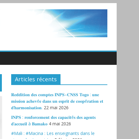
Articles récents
𝐑𝐞𝐝𝐝𝐢𝐭𝐢𝐨𝐧 𝐝𝐞𝐬 𝐜𝐨𝐦𝐩𝐭𝐞𝐬 𝐈𝐍𝐏𝐒–𝐂𝐍𝐒𝐒 𝐓𝐨𝐠𝐨 : 𝐮𝐧𝐞
𝐦𝐢𝐬𝐬𝐢𝐨𝐧 𝐚𝐜𝐡𝐞𝐯é𝐞 𝐝𝐚𝐧𝐬 𝐮𝐧 𝐞𝐬𝐩𝐫𝐢𝐭 𝐝𝐞 𝐜𝐨𝐨𝐩é𝐫𝐚𝐭𝐢𝐨𝐧 𝐞𝐭
𝐝’𝐡𝐚𝐫𝐦𝐨𝐧𝐢𝐬𝐚𝐭𝐢𝐨𝐧.
22 mai 2026
𝐈𝐍𝐏𝐒 : 𝐫𝐞𝐧𝐟𝐨𝐫𝐜𝐞𝐦𝐞𝐧𝐭 𝐝𝐞𝐬 𝐜𝐚𝐩𝐚𝐜𝐢𝐭é𝐬 𝐝𝐞𝐬 𝐚𝐠𝐞𝐧𝐭𝐬
𝐝’𝐚𝐜𝐜𝐮𝐞𝐢𝐥 à 𝐁𝐚𝐦𝐚𝐤𝐨
4 mai 2026
#Mali : #Macina : Les enseignants dans le