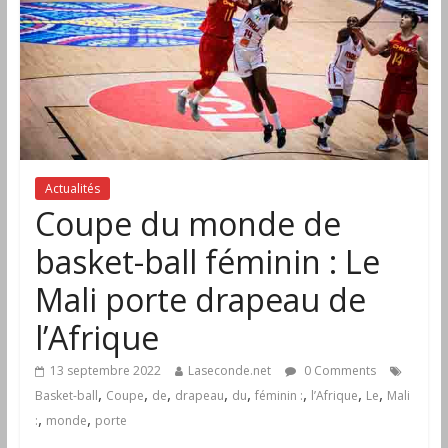
Actualités
Coupe du monde de
basket-ball féminin : Le
Mali porte drapeau de
l’Afrique
13 septembre 2022
Laseconde.net
0 Comments
,
,
,
,
,
,
,
,
Basket-ball
Coupe
de
drapeau
du
féminin :
l’Afrique
Le
Mali
,
,
:
monde
porte