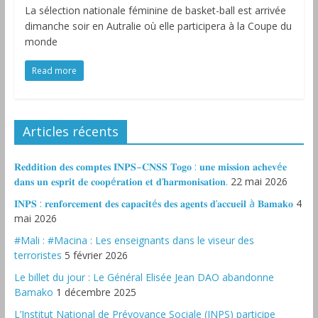
La sélection nationale féminine de basket-ball est arrivée
dimanche soir en Autralie où elle participera à la Coupe du
monde
Read more
Articles récents
𝐑𝐞𝐝𝐝𝐢𝐭𝐢𝐨𝐧 𝐝𝐞𝐬 𝐜𝐨𝐦𝐩𝐭𝐞𝐬 𝐈𝐍𝐏𝐒–𝐂𝐍𝐒𝐒 𝐓𝐨𝐠𝐨 : 𝐮𝐧𝐞 𝐦𝐢𝐬𝐬𝐢𝐨𝐧 𝐚𝐜𝐡𝐞𝐯é𝐞
𝐝𝐚𝐧𝐬 𝐮𝐧 𝐞𝐬𝐩𝐫𝐢𝐭 𝐝𝐞 𝐜𝐨𝐨𝐩é𝐫𝐚𝐭𝐢𝐨𝐧 𝐞𝐭 𝐝’𝐡𝐚𝐫𝐦𝐨𝐧𝐢𝐬𝐚𝐭𝐢𝐨𝐧.
22 mai 2026
𝐈𝐍𝐏𝐒 : 𝐫𝐞𝐧𝐟𝐨𝐫𝐜𝐞𝐦𝐞𝐧𝐭 𝐝𝐞𝐬 𝐜𝐚𝐩𝐚𝐜𝐢𝐭é𝐬 𝐝𝐞𝐬 𝐚𝐠𝐞𝐧𝐭𝐬 𝐝’𝐚𝐜𝐜𝐮𝐞𝐢𝐥 à 𝐁𝐚𝐦𝐚𝐤𝐨
4
mai 2026
#Mali : #Macina : Les enseignants dans le viseur des
terroristes
5 février 2026
‎Le billet du jour : Le Général Elisée Jean DAO abandonne
Bamako
1 décembre 2025
L’Institut National de Prévoyance Sociale (INPS) participe