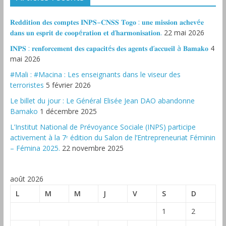
𝐑𝐞𝐝𝐝𝐢𝐭𝐢𝐨𝐧 𝐝𝐞𝐬 𝐜𝐨𝐦𝐩𝐭𝐞𝐬 𝐈𝐍𝐏𝐒–𝐂𝐍𝐒𝐒 𝐓𝐨𝐠𝐨 : 𝐮𝐧𝐞 𝐦𝐢𝐬𝐬𝐢𝐨𝐧 𝐚𝐜𝐡𝐞𝐯é𝐞
𝐝𝐚𝐧𝐬 𝐮𝐧 𝐞𝐬𝐩𝐫𝐢𝐭 𝐝𝐞 𝐜𝐨𝐨𝐩é𝐫𝐚𝐭𝐢𝐨𝐧 𝐞𝐭 𝐝’𝐡𝐚𝐫𝐦𝐨𝐧𝐢𝐬𝐚𝐭𝐢𝐨𝐧.
22 mai 2026
𝐈𝐍𝐏𝐒 : 𝐫𝐞𝐧𝐟𝐨𝐫𝐜𝐞𝐦𝐞𝐧𝐭 𝐝𝐞𝐬 𝐜𝐚𝐩𝐚𝐜𝐢𝐭é𝐬 𝐝𝐞𝐬 𝐚𝐠𝐞𝐧𝐭𝐬 𝐝’𝐚𝐜𝐜𝐮𝐞𝐢𝐥 à 𝐁𝐚𝐦𝐚𝐤𝐨
4
mai 2026
#Mali : #Macina : Les enseignants dans le viseur des
terroristes
5 février 2026
‎Le billet du jour : Le Général Elisée Jean DAO abandonne
Bamako
1 décembre 2025
L’Institut National de Prévoyance Sociale (INPS) participe
activement à la 7ᵉ édition du Salon de l’Entrepreneuriat Féminin
– Fémina 2025.
22 novembre 2025
août 2026
L
M
M
J
V
S
D
1
2