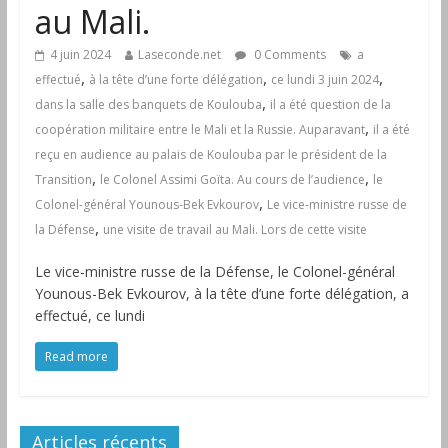
au Mali.
4 juin 2024
Laseconde.net
0 Comments
a
,
,
,
effectué
à la tête d’une forte délégation
ce lundi 3 juin 2024
,
dans la salle des banquets de Koulouba
il a été question de la
,
coopération militaire entre le Mali et la Russie. Auparavant
il a été
reçu en audience au palais de Koulouba par le président de la
,
,
Transition
le Colonel Assimi Goïta. Au cours de l’audience
le
,
Colonel-général Younous-Bek Evkourov
Le vice-ministre russe de
,
la Défense
une visite de travail au Mali. Lors de cette visite
Le vice-ministre russe de la Défense, le Colonel-général
Younous-Bek Evkourov, à la tête d’une forte délégation, a
effectué, ce lundi
Read more
Articles récents