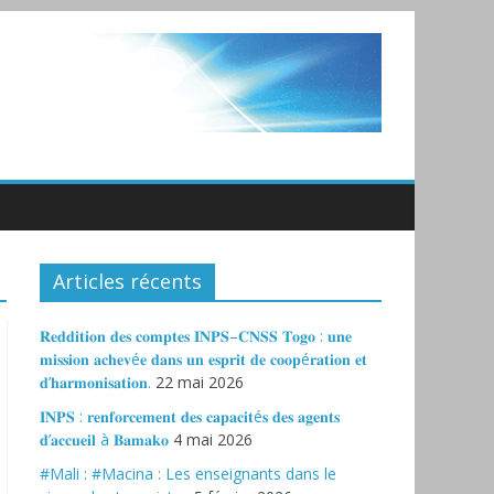
Articles récents
𝐑𝐞𝐝𝐝𝐢𝐭𝐢𝐨𝐧 𝐝𝐞𝐬 𝐜𝐨𝐦𝐩𝐭𝐞𝐬 𝐈𝐍𝐏𝐒–𝐂𝐍𝐒𝐒 𝐓𝐨𝐠𝐨 : 𝐮𝐧𝐞
𝐦𝐢𝐬𝐬𝐢𝐨𝐧 𝐚𝐜𝐡𝐞𝐯é𝐞 𝐝𝐚𝐧𝐬 𝐮𝐧 𝐞𝐬𝐩𝐫𝐢𝐭 𝐝𝐞 𝐜𝐨𝐨𝐩é𝐫𝐚𝐭𝐢𝐨𝐧 𝐞𝐭
𝐝’𝐡𝐚𝐫𝐦𝐨𝐧𝐢𝐬𝐚𝐭𝐢𝐨𝐧.
22 mai 2026
𝐈𝐍𝐏𝐒 : 𝐫𝐞𝐧𝐟𝐨𝐫𝐜𝐞𝐦𝐞𝐧𝐭 𝐝𝐞𝐬 𝐜𝐚𝐩𝐚𝐜𝐢𝐭é𝐬 𝐝𝐞𝐬 𝐚𝐠𝐞𝐧𝐭𝐬
𝐝’𝐚𝐜𝐜𝐮𝐞𝐢𝐥 à 𝐁𝐚𝐦𝐚𝐤𝐨
4 mai 2026
#Mali : #Macina : Les enseignants dans le