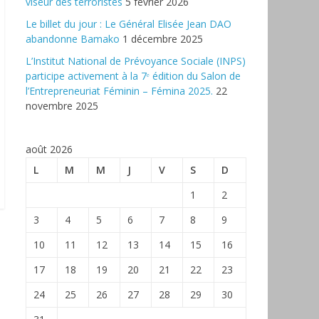
viseur des terroristes
5 février 2026
‎Le billet du jour : Le Général Elisée Jean DAO
abandonne Bamako
1 décembre 2025
L’Institut National de Prévoyance Sociale (INPS)
participe activement à la 7ᵉ édition du Salon de
l’Entrepreneuriat Féminin – Fémina 2025.
22
novembre 2025
août 2026
L
M
M
J
V
S
D
1
2
3
4
5
6
7
8
9
10
11
12
13
14
15
16
17
18
19
20
21
22
23
24
25
26
27
28
29
30