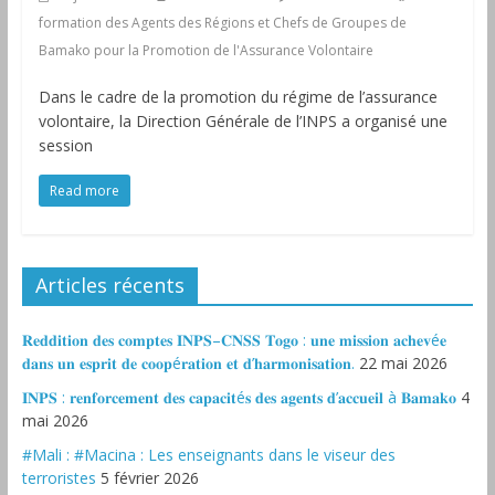
formation des Agents des Régions et Chefs de Groupes de
Bamako pour la Promotion de l'Assurance Volontaire
Dans le cadre de la promotion du régime de l’assurance
volontaire, la Direction Générale de l’INPS a organisé une
session
Read more
Articles récents
𝐑𝐞𝐝𝐝𝐢𝐭𝐢𝐨𝐧 𝐝𝐞𝐬 𝐜𝐨𝐦𝐩𝐭𝐞𝐬 𝐈𝐍𝐏𝐒–𝐂𝐍𝐒𝐒 𝐓𝐨𝐠𝐨 : 𝐮𝐧𝐞 𝐦𝐢𝐬𝐬𝐢𝐨𝐧 𝐚𝐜𝐡𝐞𝐯é𝐞
𝐝𝐚𝐧𝐬 𝐮𝐧 𝐞𝐬𝐩𝐫𝐢𝐭 𝐝𝐞 𝐜𝐨𝐨𝐩é𝐫𝐚𝐭𝐢𝐨𝐧 𝐞𝐭 𝐝’𝐡𝐚𝐫𝐦𝐨𝐧𝐢𝐬𝐚𝐭𝐢𝐨𝐧.
22 mai 2026
𝐈𝐍𝐏𝐒 : 𝐫𝐞𝐧𝐟𝐨𝐫𝐜𝐞𝐦𝐞𝐧𝐭 𝐝𝐞𝐬 𝐜𝐚𝐩𝐚𝐜𝐢𝐭é𝐬 𝐝𝐞𝐬 𝐚𝐠𝐞𝐧𝐭𝐬 𝐝’𝐚𝐜𝐜𝐮𝐞𝐢𝐥 à 𝐁𝐚𝐦𝐚𝐤𝐨
4
mai 2026
#Mali : #Macina : Les enseignants dans le viseur des
terroristes
5 février 2026