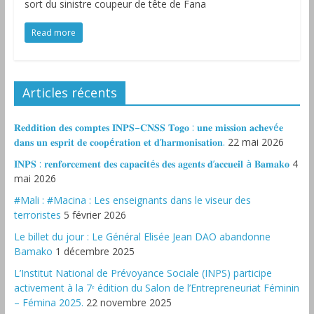
sort du sinistre coupeur de tête de Fana
Read more
Articles récents
𝐑𝐞𝐝𝐝𝐢𝐭𝐢𝐨𝐧 𝐝𝐞𝐬 𝐜𝐨𝐦𝐩𝐭𝐞𝐬 𝐈𝐍𝐏𝐒–𝐂𝐍𝐒𝐒 𝐓𝐨𝐠𝐨 : 𝐮𝐧𝐞 𝐦𝐢𝐬𝐬𝐢𝐨𝐧 𝐚𝐜𝐡𝐞𝐯é𝐞
𝐝𝐚𝐧𝐬 𝐮𝐧 𝐞𝐬𝐩𝐫𝐢𝐭 𝐝𝐞 𝐜𝐨𝐨𝐩é𝐫𝐚𝐭𝐢𝐨𝐧 𝐞𝐭 𝐝’𝐡𝐚𝐫𝐦𝐨𝐧𝐢𝐬𝐚𝐭𝐢𝐨𝐧.
22 mai 2026
𝐈𝐍𝐏𝐒 : 𝐫𝐞𝐧𝐟𝐨𝐫𝐜𝐞𝐦𝐞𝐧𝐭 𝐝𝐞𝐬 𝐜𝐚𝐩𝐚𝐜𝐢𝐭é𝐬 𝐝𝐞𝐬 𝐚𝐠𝐞𝐧𝐭𝐬 𝐝’𝐚𝐜𝐜𝐮𝐞𝐢𝐥 à 𝐁𝐚𝐦𝐚𝐤𝐨
4
mai 2026
#Mali : #Macina : Les enseignants dans le viseur des
terroristes
5 février 2026
‎Le billet du jour : Le Général Elisée Jean DAO abandonne
Bamako
1 décembre 2025
L’Institut National de Prévoyance Sociale (INPS) participe
activement à la 7ᵉ édition du Salon de l’Entrepreneuriat Féminin
– Fémina 2025.
22 novembre 2025