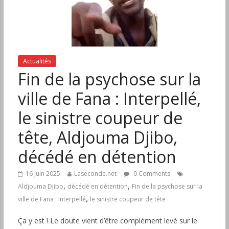
Actualités
Fin de la psychose sur la
ville de Fana : Interpellé,
le sinistre coupeur de
tête, Aldjouma Djibo,
décédé en détention
16 juin 2025
Laseconde.net
0 Comments
,
,
Aldjouma Djibo
décédé en détention
Fin de la psychose sur la
,
ville de Fana : Interpellé
le sinistre coupeur de tête
Ça y est ! Le doute vient d’être complément levé sur le