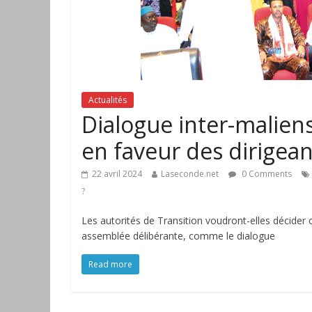
Actualités
Dialogue inter-maliens
en faveur des dirigean
22 avril 2024
Laseconde.net
0 Comments
?
Les autorités de Transition voudront-elles décide
assemblée délibérante, comme le dialogue
Read more