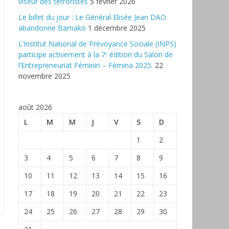
viseur des terroristes
5 février 2026
‎Le billet du jour : Le Général Elisée Jean DAO
abandonne Bamako
1 décembre 2025
L’Institut National de Prévoyance Sociale (INPS)
participe activement à la 7ᵉ édition du Salon de
l’Entrepreneuriat Féminin – Fémina 2025.
22
novembre 2025
août 2026
L
M
M
J
V
S
D
1
2
3
4
5
6
7
8
9
10
11
12
13
14
15
16
17
18
19
20
21
22
23
24
25
26
27
28
29
30