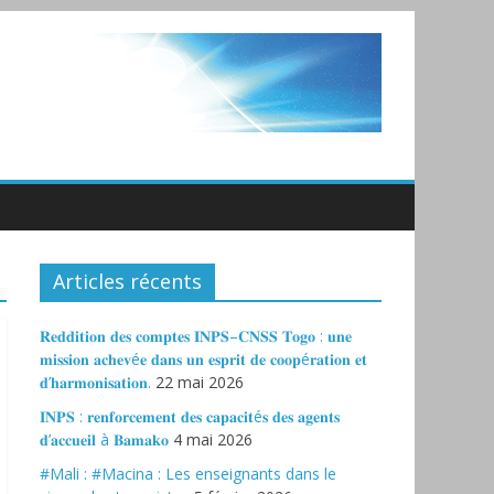
Articles récents
𝐑𝐞𝐝𝐝𝐢𝐭𝐢𝐨𝐧 𝐝𝐞𝐬 𝐜𝐨𝐦𝐩𝐭𝐞𝐬 𝐈𝐍𝐏𝐒–𝐂𝐍𝐒𝐒 𝐓𝐨𝐠𝐨 : 𝐮𝐧𝐞
𝐦𝐢𝐬𝐬𝐢𝐨𝐧 𝐚𝐜𝐡𝐞𝐯é𝐞 𝐝𝐚𝐧𝐬 𝐮𝐧 𝐞𝐬𝐩𝐫𝐢𝐭 𝐝𝐞 𝐜𝐨𝐨𝐩é𝐫𝐚𝐭𝐢𝐨𝐧 𝐞𝐭
𝐝’𝐡𝐚𝐫𝐦𝐨𝐧𝐢𝐬𝐚𝐭𝐢𝐨𝐧.
22 mai 2026
𝐈𝐍𝐏𝐒 : 𝐫𝐞𝐧𝐟𝐨𝐫𝐜𝐞𝐦𝐞𝐧𝐭 𝐝𝐞𝐬 𝐜𝐚𝐩𝐚𝐜𝐢𝐭é𝐬 𝐝𝐞𝐬 𝐚𝐠𝐞𝐧𝐭𝐬
𝐝’𝐚𝐜𝐜𝐮𝐞𝐢𝐥 à 𝐁𝐚𝐦𝐚𝐤𝐨
4 mai 2026
#Mali : #Macina : Les enseignants dans le