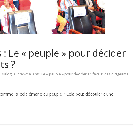
 : Le « peuple » pour décider
ts ?
Dialogue inter-maliens : Le « peuple » pour décider en faveur des dirigeants
r comme si cela émane du peuple ? Cela peut découler d’une