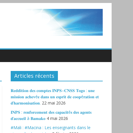
Articles récents
𝐑𝐞𝐝𝐝𝐢𝐭𝐢𝐨𝐧 𝐝𝐞𝐬 𝐜𝐨𝐦𝐩𝐭𝐞𝐬 𝐈𝐍𝐏𝐒–𝐂𝐍𝐒𝐒 𝐓𝐨𝐠𝐨 : 𝐮𝐧𝐞
𝐦𝐢𝐬𝐬𝐢𝐨𝐧 𝐚𝐜𝐡𝐞𝐯é𝐞 𝐝𝐚𝐧𝐬 𝐮𝐧 𝐞𝐬𝐩𝐫𝐢𝐭 𝐝𝐞 𝐜𝐨𝐨𝐩é𝐫𝐚𝐭𝐢𝐨𝐧 𝐞𝐭
𝐝’𝐡𝐚𝐫𝐦𝐨𝐧𝐢𝐬𝐚𝐭𝐢𝐨𝐧.
22 mai 2026
𝐈𝐍𝐏𝐒 : 𝐫𝐞𝐧𝐟𝐨𝐫𝐜𝐞𝐦𝐞𝐧𝐭 𝐝𝐞𝐬 𝐜𝐚𝐩𝐚𝐜𝐢𝐭é𝐬 𝐝𝐞𝐬 𝐚𝐠𝐞𝐧𝐭𝐬
𝐝’𝐚𝐜𝐜𝐮𝐞𝐢𝐥 à 𝐁𝐚𝐦𝐚𝐤𝐨
4 mai 2026
#Mali : #Macina : Les enseignants dans le