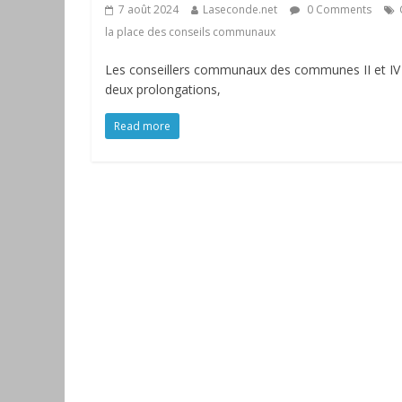
7 août 2024
Laseconde.net
0 Comments
la place des conseils communaux
Les conseillers communaux des communes II et IV 
deux prolongations,
Read more