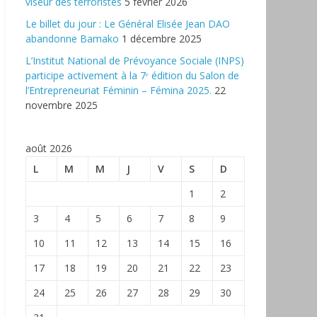
viseur des terroristes
5 février 2026
‎Le billet du jour : Le Général Elisée Jean DAO
abandonne Bamako
1 décembre 2025
L’Institut National de Prévoyance Sociale (INPS)
participe activement à la 7ᵉ édition du Salon de
l’Entrepreneuriat Féminin – Fémina 2025.
22
novembre 2025
août 2026
L
M
M
J
V
S
D
1
2
3
4
5
6
7
8
9
10
11
12
13
14
15
16
17
18
19
20
21
22
23
24
25
26
27
28
29
30