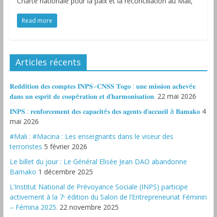
Charte nationale pour la paix et la réconciliation au Mali,
Read more
Articles récents
𝐑𝐞𝐝𝐝𝐢𝐭𝐢𝐨𝐧 𝐝𝐞𝐬 𝐜𝐨𝐦𝐩𝐭𝐞𝐬 𝐈𝐍𝐏𝐒–𝐂𝐍𝐒𝐒 𝐓𝐨𝐠𝐨 : 𝐮𝐧𝐞 𝐦𝐢𝐬𝐬𝐢𝐨𝐧 𝐚𝐜𝐡𝐞𝐯é𝐞
𝐝𝐚𝐧𝐬 𝐮𝐧 𝐞𝐬𝐩𝐫𝐢𝐭 𝐝𝐞 𝐜𝐨𝐨𝐩é𝐫𝐚𝐭𝐢𝐨𝐧 𝐞𝐭 𝐝’𝐡𝐚𝐫𝐦𝐨𝐧𝐢𝐬𝐚𝐭𝐢𝐨𝐧.
22 mai 2026
𝐈𝐍𝐏𝐒 : 𝐫𝐞𝐧𝐟𝐨𝐫𝐜𝐞𝐦𝐞𝐧𝐭 𝐝𝐞𝐬 𝐜𝐚𝐩𝐚𝐜𝐢𝐭é𝐬 𝐝𝐞𝐬 𝐚𝐠𝐞𝐧𝐭𝐬 𝐝’𝐚𝐜𝐜𝐮𝐞𝐢𝐥 à 𝐁𝐚𝐦𝐚𝐤𝐨
4
mai 2026
#Mali : #Macina : Les enseignants dans le viseur des
terroristes
5 février 2026
‎Le billet du jour : Le Général Elisée Jean DAO abandonne
Bamako
1 décembre 2025
L’Institut National de Prévoyance Sociale (INPS) participe
activement à la 7ᵉ édition du Salon de l’Entrepreneuriat Féminin
– Fémina 2025.
22 novembre 2025