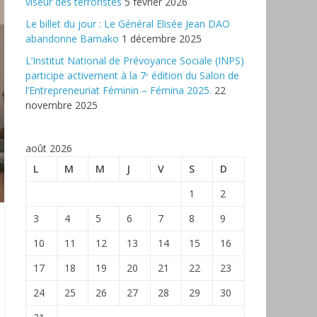
viseur des terroristes
5 février 2026
‎Le billet du jour : Le Général Elisée Jean DAO
abandonne Bamako
1 décembre 2025
L’Institut National de Prévoyance Sociale (INPS)
participe activement à la 7ᵉ édition du Salon de
l’Entrepreneuriat Féminin – Fémina 2025.
22
novembre 2025
août 2026
L
M
M
J
V
S
D
1
2
3
4
5
6
7
8
9
10
11
12
13
14
15
16
17
18
19
20
21
22
23
24
25
26
27
28
29
30