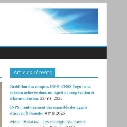
Articles récents
𝐑𝐞𝐝𝐝𝐢𝐭𝐢𝐨𝐧 𝐝𝐞𝐬 𝐜𝐨𝐦𝐩𝐭𝐞𝐬 𝐈𝐍𝐏𝐒–𝐂𝐍𝐒𝐒 𝐓𝐨𝐠𝐨 : 𝐮𝐧𝐞
𝐦𝐢𝐬𝐬𝐢𝐨𝐧 𝐚𝐜𝐡𝐞𝐯é𝐞 𝐝𝐚𝐧𝐬 𝐮𝐧 𝐞𝐬𝐩𝐫𝐢𝐭 𝐝𝐞 𝐜𝐨𝐨𝐩é𝐫𝐚𝐭𝐢𝐨𝐧 𝐞𝐭
𝐝’𝐡𝐚𝐫𝐦𝐨𝐧𝐢𝐬𝐚𝐭𝐢𝐨𝐧.
22 mai 2026
𝐈𝐍𝐏𝐒 : 𝐫𝐞𝐧𝐟𝐨𝐫𝐜𝐞𝐦𝐞𝐧𝐭 𝐝𝐞𝐬 𝐜𝐚𝐩𝐚𝐜𝐢𝐭é𝐬 𝐝𝐞𝐬 𝐚𝐠𝐞𝐧𝐭𝐬
𝐝’𝐚𝐜𝐜𝐮𝐞𝐢𝐥 à 𝐁𝐚𝐦𝐚𝐤𝐨
4 mai 2026
#Mali : #Macina : Les enseignants dans le