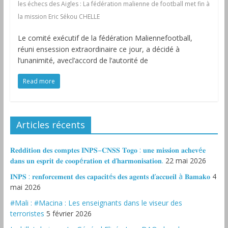
les échecs des Aigles : La fédération malienne de football met fin à
la mission Eric Sékou CHELLE
Le comité exécutif de la fédération Maliennefootball,
réuni ensession extraordinaire ce jour, a décidé à
l’unanimité, avecl’accord de l’autorité de
Read more
Articles récents
𝐑𝐞𝐝𝐝𝐢𝐭𝐢𝐨𝐧 𝐝𝐞𝐬 𝐜𝐨𝐦𝐩𝐭𝐞𝐬 𝐈𝐍𝐏𝐒–𝐂𝐍𝐒𝐒 𝐓𝐨𝐠𝐨 : 𝐮𝐧𝐞 𝐦𝐢𝐬𝐬𝐢𝐨𝐧 𝐚𝐜𝐡𝐞𝐯é𝐞
𝐝𝐚𝐧𝐬 𝐮𝐧 𝐞𝐬𝐩𝐫𝐢𝐭 𝐝𝐞 𝐜𝐨𝐨𝐩é𝐫𝐚𝐭𝐢𝐨𝐧 𝐞𝐭 𝐝’𝐡𝐚𝐫𝐦𝐨𝐧𝐢𝐬𝐚𝐭𝐢𝐨𝐧.
22 mai 2026
𝐈𝐍𝐏𝐒 : 𝐫𝐞𝐧𝐟𝐨𝐫𝐜𝐞𝐦𝐞𝐧𝐭 𝐝𝐞𝐬 𝐜𝐚𝐩𝐚𝐜𝐢𝐭é𝐬 𝐝𝐞𝐬 𝐚𝐠𝐞𝐧𝐭𝐬 𝐝’𝐚𝐜𝐜𝐮𝐞𝐢𝐥 à 𝐁𝐚𝐦𝐚𝐤𝐨
4
mai 2026
#Mali : #Macina : Les enseignants dans le viseur des
terroristes
5 février 2026