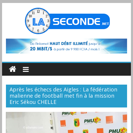
Après les échecs des Aigles : La fédération
malienne de football met fin à la mission
Eric Sékou CHELLE