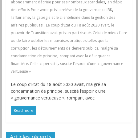
,
abondamment décriée pour ses nombreux scandales
en dépit
,
des efforts Pour avoir pris la relève de la gouvernance IBK
,
l’affairisme
la gabegie et le clientélisme dans la gestion des
,
,
affaires publiques.
Le coup d’Etat du 18 août 2020 avait
le
pouvoir de Transition avait pris un pari risqué. Celui de mieux faire
ou de faire oublier les mauvaises pratiques telles que la
,
,
corruption
les détournements de deniers publics
malgré sa
,
condamnation de principe
rompant avec la délinquance
,
financière. Celle-ci persiste
suscité l’espoir d’une « gouvernance
vertueuse »
Le coup d’Etat du 18 août 2020 avait, malgré sa
condamnation de principe, suscité l’espoir d’une
« gouvernance vertueuse », rompant avec
Read more
Articles récents