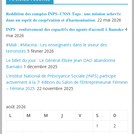
𝐑𝐞𝐝𝐝𝐢𝐭𝐢𝐨𝐧 𝐝𝐞𝐬 𝐜𝐨𝐦𝐩𝐭𝐞𝐬 𝐈𝐍𝐏𝐒–𝐂𝐍𝐒𝐒 𝐓𝐨𝐠𝐨 : 𝐮𝐧𝐞 𝐦𝐢𝐬𝐬𝐢𝐨𝐧 𝐚𝐜𝐡𝐞𝐯é𝐞
𝐝𝐚𝐧𝐬 𝐮𝐧 𝐞𝐬𝐩𝐫𝐢𝐭 𝐝𝐞 𝐜𝐨𝐨𝐩é𝐫𝐚𝐭𝐢𝐨𝐧 𝐞𝐭 𝐝’𝐡𝐚𝐫𝐦𝐨𝐧𝐢𝐬𝐚𝐭𝐢𝐨𝐧.
22 mai 2026
𝐈𝐍𝐏𝐒 : 𝐫𝐞𝐧𝐟𝐨𝐫𝐜𝐞𝐦𝐞𝐧𝐭 𝐝𝐞𝐬 𝐜𝐚𝐩𝐚𝐜𝐢𝐭é𝐬 𝐝𝐞𝐬 𝐚𝐠𝐞𝐧𝐭𝐬 𝐝’𝐚𝐜𝐜𝐮𝐞𝐢𝐥 à 𝐁𝐚𝐦𝐚𝐤𝐨
4
mai 2026
#Mali : #Macina : Les enseignants dans le viseur des
terroristes
5 février 2026
‎Le billet du jour : Le Général Elisée Jean DAO abandonne
Bamako
1 décembre 2025
L’Institut National de Prévoyance Sociale (INPS) participe
activement à la 7ᵉ édition du Salon de l’Entrepreneuriat Féminin
– Fémina 2025.
22 novembre 2025
août 2026
L
M
M
J
V
S
D
1
2