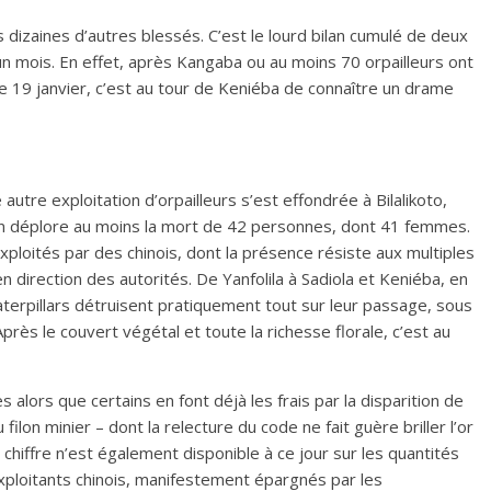
dizaines d’autres blessés. C’est le lourd bilan cumulé de deux
n mois. En effet, après Kangaba ou au moins 70 orpailleurs ont
 19 janvier, c’est au tour de Keniéba de connaître un drame
autre exploitation d’orpailleurs s’est effondrée à Bilalikoto,
on déplore au moins la mort de 42 personnes, dont 41 femmes.
exploités par des chinois, dont la présence résiste aux multiples
n direction des autorités. De Yanfolila à Sadiola et Keniéba, en
terpillars détruisent pratiquement tout sur leur passage, sous
Après le couvert végétal et toute la richesse florale, c’est au
 alors que certains en font déjà les frais par la disparition de
filon minier – dont la relecture du code ne fait guère briller l’or
hiffre n’est également disponible à ce jour sur les quantités
xploitants chinois, manifestement épargnés par les