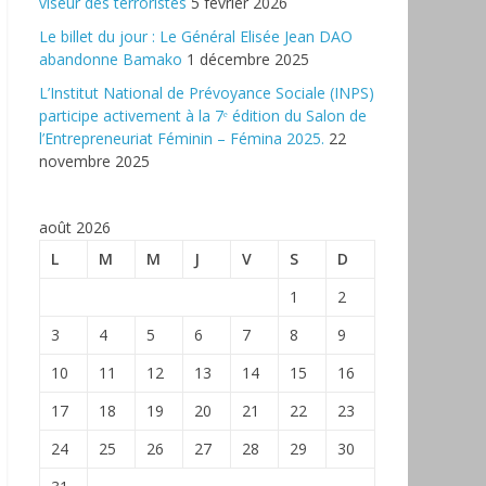
viseur des terroristes
5 février 2026
‎Le billet du jour : Le Général Elisée Jean DAO
abandonne Bamako
1 décembre 2025
L’Institut National de Prévoyance Sociale (INPS)
participe activement à la 7ᵉ édition du Salon de
l’Entrepreneuriat Féminin – Fémina 2025.
22
novembre 2025
août 2026
L
M
M
J
V
S
D
1
2
3
4
5
6
7
8
9
10
11
12
13
14
15
16
17
18
19
20
21
22
23
24
25
26
27
28
29
30