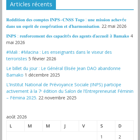
Articles récents
𝐑𝐞𝐝𝐝𝐢𝐭𝐢𝐨𝐧 𝐝𝐞𝐬 𝐜𝐨𝐦𝐩𝐭𝐞𝐬 𝐈𝐍𝐏𝐒–𝐂𝐍𝐒𝐒 𝐓𝐨𝐠𝐨 : 𝐮𝐧𝐞 𝐦𝐢𝐬𝐬𝐢𝐨𝐧 𝐚𝐜𝐡𝐞𝐯é𝐞
𝐝𝐚𝐧𝐬 𝐮𝐧 𝐞𝐬𝐩𝐫𝐢𝐭 𝐝𝐞 𝐜𝐨𝐨𝐩é𝐫𝐚𝐭𝐢𝐨𝐧 𝐞𝐭 𝐝’𝐡𝐚𝐫𝐦𝐨𝐧𝐢𝐬𝐚𝐭𝐢𝐨𝐧.
22 mai 2026
𝐈𝐍𝐏𝐒 : 𝐫𝐞𝐧𝐟𝐨𝐫𝐜𝐞𝐦𝐞𝐧𝐭 𝐝𝐞𝐬 𝐜𝐚𝐩𝐚𝐜𝐢𝐭é𝐬 𝐝𝐞𝐬 𝐚𝐠𝐞𝐧𝐭𝐬 𝐝’𝐚𝐜𝐜𝐮𝐞𝐢𝐥 à 𝐁𝐚𝐦𝐚𝐤𝐨
4
mai 2026
#Mali : #Macina : Les enseignants dans le viseur des
terroristes
5 février 2026
‎Le billet du jour : Le Général Elisée Jean DAO abandonne
Bamako
1 décembre 2025
L’Institut National de Prévoyance Sociale (INPS) participe
activement à la 7ᵉ édition du Salon de l’Entrepreneuriat Féminin
– Fémina 2025.
22 novembre 2025
août 2026
L
M
M
J
V
S
D
1
2