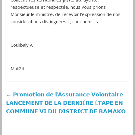
respectueuse et respectée, nous vous prions
Monsieur le ministre, de recevoir l’expression de nos
considérations distinguées », concluent-ils.
Coulibaly A
Mali24
←
𝗣𝗿𝗼𝗺𝗼𝘁𝗶𝗼𝗻 𝗱𝗲 𝗹’𝗔𝘀𝘀𝘂𝗿𝗮𝗻𝗰𝗲 𝗩𝗼𝗹𝗼𝗻𝘁𝗮𝗶𝗿𝗲 :
𝗟𝗔𝗡𝗖𝗘𝗠𝗘𝗡𝗧 𝗗𝗘 𝗟𝗔 𝗗𝗘𝗥𝗡𝗜È𝗥𝗘 É𝗧𝗔𝗣𝗘 𝗘𝗡
𝗖𝗢𝗠𝗠𝗨𝗡𝗘 𝗩𝗜 𝗗𝗨 𝗗𝗜𝗦𝗧𝗥𝗜𝗖𝗧 𝗗𝗘 𝗕𝗔𝗠𝗔𝗞𝗢