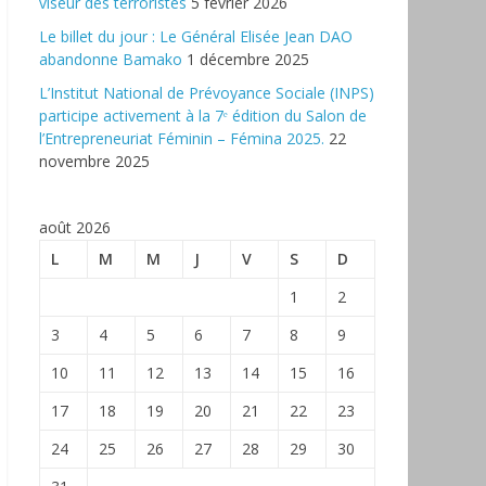
viseur des terroristes
5 février 2026
‎Le billet du jour : Le Général Elisée Jean DAO
abandonne Bamako
1 décembre 2025
L’Institut National de Prévoyance Sociale (INPS)
participe activement à la 7ᵉ édition du Salon de
l’Entrepreneuriat Féminin – Fémina 2025.
22
novembre 2025
août 2026
L
M
M
J
V
S
D
1
2
3
4
5
6
7
8
9
10
11
12
13
14
15
16
17
18
19
20
21
22
23
24
25
26
27
28
29
30