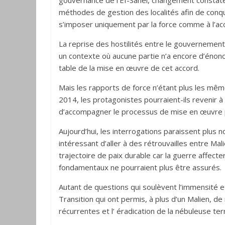
gouvernance de l’EI-Sahel, changement constaté 
méthodes de gestion des localités afin de conq
s’imposer uniquement par la force comme à l’a
La reprise des hostilités entre le gouvernemen
un contexte où aucune partie n’a encore d’énoncé
table de la mise en œuvre de cet accord.
Mais les rapports de force n’étant plus les mêmes
2014, les protagonistes pourraient-ils revenir 
d’accompagner le processus de mise en œuvre 
Aujourd’hui, les interrogations paraissent plus n
intéressant d’aller à des rétrouvailles entre Mal
trajectoire de paix durable car la guerre affec
fondamentaux ne pourraient plus être assurés.
Autant de questions qui soulèvent l’immensité et
Transition qui ont permis, à plus d’un Malien, de 
récurrentes et l’ éradication de la nébuleuse ter