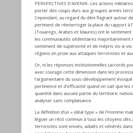
PERSPECTIVES D’AVENIR- Les actions militaires
porter des coups durs aux groupes armés terr
Cependant, au regard du déni flagrant autour de l
pertinent de réinterroger la place du rapport à l
(Touaregs, Arabes et Maures) ont le sentiment d’
les communautés sédentaires majoritairement n
sentiment de supériorité et de mépris vis-à-vis
régions en proie aux attaques terroristes et aux 
Or, ni les réponses institutionnelles (accords p
avec courage cette dimension dans les processu
l’argumentaire du sous-développement évoqué çà 
pertinence et d’efficacité quand on sait que les 
quantité dans aucune partie du territoire. nation
analyser sans complaisance.
La définition d’un « idéal type » de l’Homme ma
léguer un récit commun à tous les citoyens dès à
terroristes sont enviés, adulés et vénérés dans