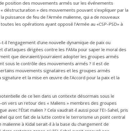
 de position des mouvements armés sur les événements
re « déstructuration » des mouvements pouvant s’expliquer par la
si la puissance de feu de l’Armée malienne, qui a de nouveaux
s toutes les opérations ayant opposé l’Armée au «CSP-PSD» à
-t-il l’engagement d’une nouvelle dynamique de paix ou
t d’attaques dirigées contre les FAMa pour saper le moral des
ement que devraient/pourraient adopter les groupes armés
nt sous le contrôle des mouvements armés ? Il est de
e certains mouvements signataires et les groupes armés
 signature et la mise en œuvre de l’Accord pour la paix et la
 potentielle de ce lien dans un contexte désormais sous le
it-on vers un retour des « Maliens » membres des groupes
 avec l’État malien ? Cela vaudrait-il aussi pour l’EI-Sahel, pris
hel qui ont fait de la lutte contre le terrorisme un point central
e malienne à Kidal serait-il à la base du changement de