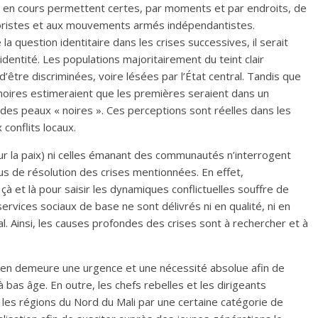
 en cours permettent certes, par moments et par endroits, de
oristes et aux mouvements armés indépendantistes.
a question identitaire dans les crises successives, il serait
’identité. Les populations majoritairement du teint clair
être discriminées, voire lésées par l’État central. Tandis que
oires estimeraient que les premières seraient dans un
 des peaux « noires ». Ces perceptions sont réelles dans les
conflits locaux.
our la paix) ni celles émanant des communautés n’interrogent
s de résolution des crises mentionnées. En effet,
et là pour saisir les dynamiques conflictuelles souffre de
services sociaux de base ne sont délivrés ni en qualité, ni en
al. Ainsi, les causes profondes des crises sont à rechercher et à
lien demeure une urgence et une nécessité absolue afin de
 bas âge. En outre, les chefs rebelles et les dirigeants
 les régions du Nord du Mali par une certaine catégorie de