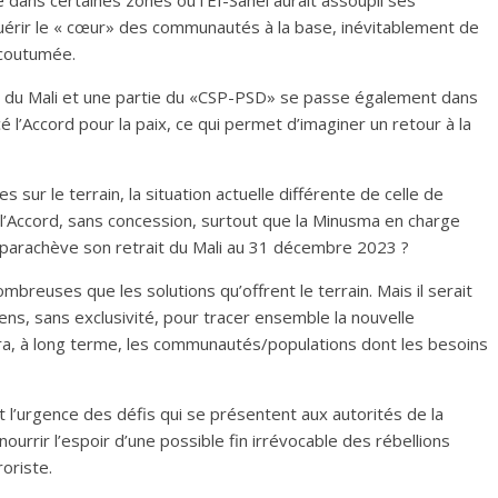
dans certaines zones où l’EI-Sahel aurait assoupli ses
uérir le « cœur» des communautés à la base, inévitablement de
ccoutumée.
t du Mali et une partie du «CSP-PSD» se passe également dans
 l’Accord pour la paix, ce qui permet d’imaginer un retour à la
 sur le terrain, la situation actuelle différente de celle de
à l’Accord, sans concession, surtout que la Minusma en charge
parachève son retrait du Mali au 31 décembre 2023 ?
ombreuses que les solutions qu’offrent le terrain. Mais il serait
iens, sans exclusivité, pour tracer ensemble la nouvelle
tera, à long terme, les communautés/populations dont les besoins
 l’urgence des défis qui se présentent aux autorités de la
nourrir l’espoir d’une possible fin irrévocable des rébellions
roriste.