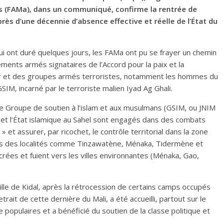
 (FAMa), dans un communiqué, confirme la rentrée de
près d’une décennie d’absence effective et réelle de l’État du
 ont duré quelques jours, les FAMa ont pu se frayer un chemin
vements armés signataires de l’Accord pour la paix et la
lger et des groupes armés terroristes, notamment les hommes du
IM, incarné par le terroriste malien Iyad Ag Ghali.
le Groupe de soutien à l’islam et aux musulmans (GSIM, ou JNIM
) et l’État islamique au Sahel sont engagés dans des combats
 » et assurer, par ricochet, le contrôle territorial dans la zone
ans des localités comme Tinzawatène, Ménaka, Tidermène et
crées et fuient vers les villes environnantes (Ménaka, Gao,
ille de Kidal, après la rétrocession de certains camps occupés
ait de cette dernière du Mali, a été accueilli, partout sur le
e populaires et a bénéficié du soutien de la classe politique et