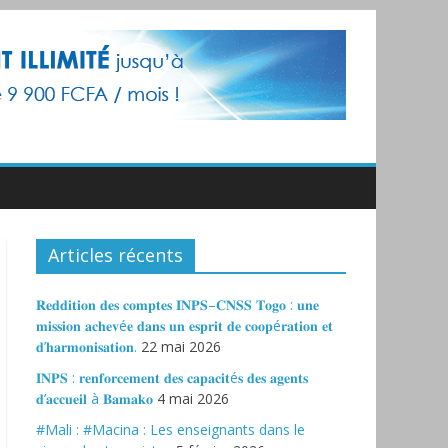
Articles récents
𝐑𝐞𝐝𝐝𝐢𝐭𝐢𝐨𝐧 𝐝𝐞𝐬 𝐜𝐨𝐦𝐩𝐭𝐞𝐬 𝐈𝐍𝐏𝐒–𝐂𝐍𝐒𝐒 𝐓𝐨𝐠𝐨 : 𝐮𝐧𝐞
𝐦𝐢𝐬𝐬𝐢𝐨𝐧 𝐚𝐜𝐡𝐞𝐯é𝐞 𝐝𝐚𝐧𝐬 𝐮𝐧 𝐞𝐬𝐩𝐫𝐢𝐭 𝐝𝐞 𝐜𝐨𝐨𝐩é𝐫𝐚𝐭𝐢𝐨𝐧 𝐞𝐭
𝐝’𝐡𝐚𝐫𝐦𝐨𝐧𝐢𝐬𝐚𝐭𝐢𝐨𝐧.
22 mai 2026
𝐈𝐍𝐏𝐒 : 𝐫𝐞𝐧𝐟𝐨𝐫𝐜𝐞𝐦𝐞𝐧𝐭 𝐝𝐞𝐬 𝐜𝐚𝐩𝐚𝐜𝐢𝐭é𝐬 𝐝𝐞𝐬 𝐚𝐠𝐞𝐧𝐭𝐬
𝐝’𝐚𝐜𝐜𝐮𝐞𝐢𝐥 à 𝐁𝐚𝐦𝐚𝐤𝐨
4 mai 2026
#Mali : #Macina : Les enseignants dans le