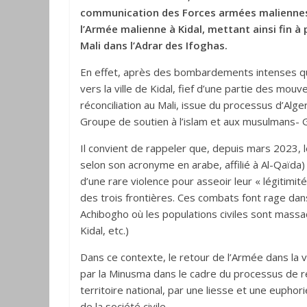
communication des Forces armées maliennes
l’Armée malienne à Kidal, mettant ainsi fin à 
Mali dans l’Adrar des Ifoghas.
En effet, après des bombardements intenses qui
vers la ville de Kidal, fief d’une partie des mou
réconciliation au Mali, issue du processus d’A
Groupe de soutien à l’islam et aux musulmans- GS
Il convient de rappeler que, depuis mars 2023, 
selon son acronyme en arabe, affilié à Al-Qaïda
d’une rare violence pour asseoir leur « légitimité
des trois frontières. Ces combats font rage d
Achibogho où les populations civiles sont massa
Kidal, etc.)
Dans ce contexte, le retour de l’Armée dans la v
par la Minusma dans le cadre du processus de retr
territoire national, par une liesse et une euphori
de la société civile.