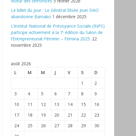
viseur des terroristes
5 février 2026
‎Le billet du jour : Le Général Elisée Jean DAO
abandonne Bamako
1 décembre 2025
L’Institut National de Prévoyance Sociale (INPS)
participe activement à la 7ᵉ édition du Salon de
l’Entrepreneuriat Féminin – Fémina 2025.
22
novembre 2025
août 2026
L
M
M
J
V
S
D
1
2
3
4
5
6
7
8
9
10
11
12
13
14
15
16
17
18
19
20
21
22
23
24
25
26
27
28
29
30