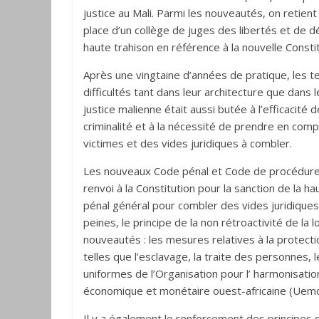
justice au Mali. Parmi les nouveautés, on retie
place d’un collège de juges des libertés et de 
haute trahison en référence à la nouvelle Consti
Après une vingtaine d’années de pratique, les 
difficultés tant dans leur architecture que dans 
justice malienne était aussi butée à l’efficacité 
criminalité et à la nécessité de prendre en com
victimes et des vides juridiques à combler.
Les nouveaux Code pénal et Code de procédure
renvoi à la Constitution pour la sanction de la ha
pénal général pour combler des vides juridiques te
peines, le principe de la non rétroactivité de la 
nouveautés : les mesures relatives à la protecti
telles que l’esclavage, la traite des personnes, le
uniformes de l’Organisation pour l’ harmonisatio
économique et monétaire ouest-africaine (Uemo
Il y a également le renforcement des principes di