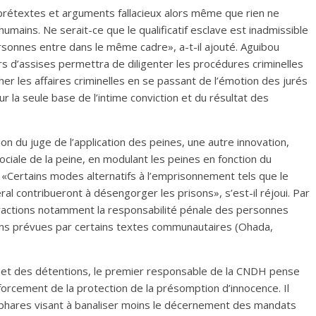
s prétextes et arguments fallacieux alors même que rien ne
 humains. Ne serait-ce que le qualificatif esclave est inadmissible
personnes entre dans le même cadre», a-t-il ajouté. Aguibou
s d’assises permettra de diligenter les procédures criminelles
er les affaires criminelles en se passant de l’émotion des jurés
sur la seule base de l’intime conviction et du résultat des
ion du juge de l’application des peines, une autre innovation,
ociale de la peine, en modulant les peines en fonction du
«Certains modes alternatifs à l’emprisonnement tels que le
ral contribueront à désengorger les prisons», s’est-il réjoui. Par
nfractions notamment la responsabilité pénale des personnes
tions prévues par certains textes communautaires (Ohada,
tés et des détentions, le premier responsable de la CNDH pense
forcement de la protection de la présomption d’innocence. Il
s phares visant à banaliser moins le décernement des mandats