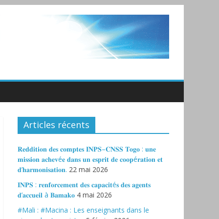
Articles récents
𝐑𝐞𝐝𝐝𝐢𝐭𝐢𝐨𝐧 𝐝𝐞𝐬 𝐜𝐨𝐦𝐩𝐭𝐞𝐬 𝐈𝐍𝐏𝐒–𝐂𝐍𝐒𝐒 𝐓𝐨𝐠𝐨 : 𝐮𝐧𝐞
𝐦𝐢𝐬𝐬𝐢𝐨𝐧 𝐚𝐜𝐡𝐞𝐯é𝐞 𝐝𝐚𝐧𝐬 𝐮𝐧 𝐞𝐬𝐩𝐫𝐢𝐭 𝐝𝐞 𝐜𝐨𝐨𝐩é𝐫𝐚𝐭𝐢𝐨𝐧 𝐞𝐭
𝐝’𝐡𝐚𝐫𝐦𝐨𝐧𝐢𝐬𝐚𝐭𝐢𝐨𝐧.
22 mai 2026
𝐈𝐍𝐏𝐒 : 𝐫𝐞𝐧𝐟𝐨𝐫𝐜𝐞𝐦𝐞𝐧𝐭 𝐝𝐞𝐬 𝐜𝐚𝐩𝐚𝐜𝐢𝐭é𝐬 𝐝𝐞𝐬 𝐚𝐠𝐞𝐧𝐭𝐬
𝐝’𝐚𝐜𝐜𝐮𝐞𝐢𝐥 à 𝐁𝐚𝐦𝐚𝐤𝐨
4 mai 2026
#Mali : #Macina : Les enseignants dans le