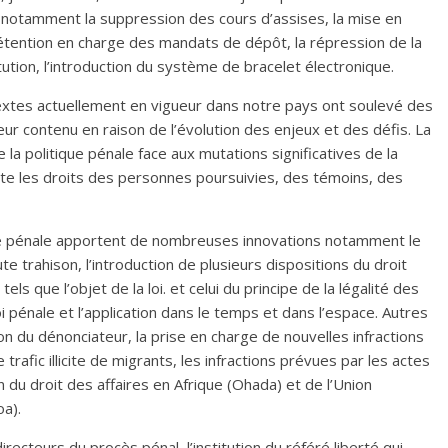
nt notamment la suppression des cours d’assises, la mise en
détention en charge des mandats de dépôt, la répression de la
tution, l’introduction du système de bracelet électronique.
textes actuellement en vigueur dans notre pays ont soulevé des
leur contenu en raison de l’évolution des enjeux et des défis. La
de la politique pénale face aux mutations significatives de la
pte les droits des personnes poursuivies, des témoins, des
 pénale apportent de nombreuses innovations notamment le
ute trahison, l’introduction de plusieurs dispositions du droit
ls que l’objet de la loi. et celui du principe de la légalité des
loi pénale et l’application dans le temps et dans l’espace. Autres
on du dénonciateur, la prise en charge de nouvelles infractions
 trafic illicite de migrants, les infractions prévues par les actes
n du droit des affaires en Afrique (Ohada) et de l’Union
a).
recteurs du procès pénal, l’institution du référé liberté qui