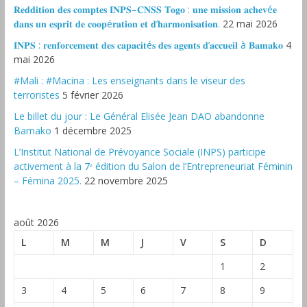
𝐑𝐞𝐝𝐝𝐢𝐭𝐢𝐨𝐧 𝐝𝐞𝐬 𝐜𝐨𝐦𝐩𝐭𝐞𝐬 𝐈𝐍𝐏𝐒–𝐂𝐍𝐒𝐒 𝐓𝐨𝐠𝐨 : 𝐮𝐧𝐞 𝐦𝐢𝐬𝐬𝐢𝐨𝐧 𝐚𝐜𝐡𝐞𝐯é𝐞
𝐝𝐚𝐧𝐬 𝐮𝐧 𝐞𝐬𝐩𝐫𝐢𝐭 𝐝𝐞 𝐜𝐨𝐨𝐩é𝐫𝐚𝐭𝐢𝐨𝐧 𝐞𝐭 𝐝’𝐡𝐚𝐫𝐦𝐨𝐧𝐢𝐬𝐚𝐭𝐢𝐨𝐧.
22 mai 2026
𝐈𝐍𝐏𝐒 : 𝐫𝐞𝐧𝐟𝐨𝐫𝐜𝐞𝐦𝐞𝐧𝐭 𝐝𝐞𝐬 𝐜𝐚𝐩𝐚𝐜𝐢𝐭é𝐬 𝐝𝐞𝐬 𝐚𝐠𝐞𝐧𝐭𝐬 𝐝’𝐚𝐜𝐜𝐮𝐞𝐢𝐥 à 𝐁𝐚𝐦𝐚𝐤𝐨
4
mai 2026
#Mali : #Macina : Les enseignants dans le viseur des
terroristes
5 février 2026
‎Le billet du jour : Le Général Elisée Jean DAO abandonne
Bamako
1 décembre 2025
L’Institut National de Prévoyance Sociale (INPS) participe
activement à la 7ᵉ édition du Salon de l’Entrepreneuriat Féminin
– Fémina 2025.
22 novembre 2025
août 2026
L
M
M
J
V
S
D
1
2
3
4
5
6
7
8
9