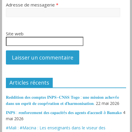
Adresse de messagerie
*
Site web
Articles récents
𝐑𝐞𝐝𝐝𝐢𝐭𝐢𝐨𝐧 𝐝𝐞𝐬 𝐜𝐨𝐦𝐩𝐭𝐞𝐬 𝐈𝐍𝐏𝐒–𝐂𝐍𝐒𝐒 𝐓𝐨𝐠𝐨 : 𝐮𝐧𝐞 𝐦𝐢𝐬𝐬𝐢𝐨𝐧 𝐚𝐜𝐡𝐞𝐯é𝐞
𝐝𝐚𝐧𝐬 𝐮𝐧 𝐞𝐬𝐩𝐫𝐢𝐭 𝐝𝐞 𝐜𝐨𝐨𝐩é𝐫𝐚𝐭𝐢𝐨𝐧 𝐞𝐭 𝐝’𝐡𝐚𝐫𝐦𝐨𝐧𝐢𝐬𝐚𝐭𝐢𝐨𝐧.
22 mai 2026
𝐈𝐍𝐏𝐒 : 𝐫𝐞𝐧𝐟𝐨𝐫𝐜𝐞𝐦𝐞𝐧𝐭 𝐝𝐞𝐬 𝐜𝐚𝐩𝐚𝐜𝐢𝐭é𝐬 𝐝𝐞𝐬 𝐚𝐠𝐞𝐧𝐭𝐬 𝐝’𝐚𝐜𝐜𝐮𝐞𝐢𝐥 à 𝐁𝐚𝐦𝐚𝐤𝐨
4
mai 2026
#Mali : #Macina : Les enseignants dans le viseur des