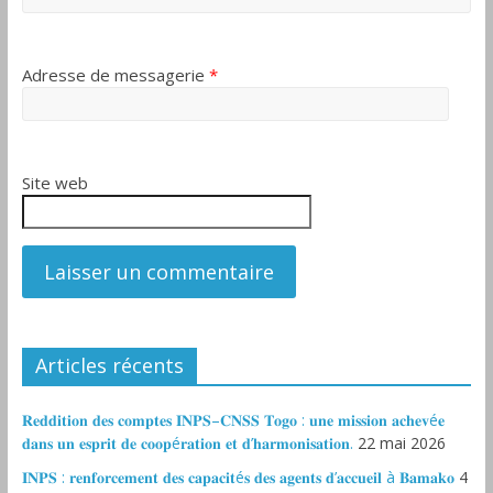
Adresse de messagerie
*
Site web
Articles récents
𝐑𝐞𝐝𝐝𝐢𝐭𝐢𝐨𝐧 𝐝𝐞𝐬 𝐜𝐨𝐦𝐩𝐭𝐞𝐬 𝐈𝐍𝐏𝐒–𝐂𝐍𝐒𝐒 𝐓𝐨𝐠𝐨 : 𝐮𝐧𝐞 𝐦𝐢𝐬𝐬𝐢𝐨𝐧 𝐚𝐜𝐡𝐞𝐯é𝐞
𝐝𝐚𝐧𝐬 𝐮𝐧 𝐞𝐬𝐩𝐫𝐢𝐭 𝐝𝐞 𝐜𝐨𝐨𝐩é𝐫𝐚𝐭𝐢𝐨𝐧 𝐞𝐭 𝐝’𝐡𝐚𝐫𝐦𝐨𝐧𝐢𝐬𝐚𝐭𝐢𝐨𝐧.
22 mai 2026
𝐈𝐍𝐏𝐒 : 𝐫𝐞𝐧𝐟𝐨𝐫𝐜𝐞𝐦𝐞𝐧𝐭 𝐝𝐞𝐬 𝐜𝐚𝐩𝐚𝐜𝐢𝐭é𝐬 𝐝𝐞𝐬 𝐚𝐠𝐞𝐧𝐭𝐬 𝐝’𝐚𝐜𝐜𝐮𝐞𝐢𝐥 à 𝐁𝐚𝐦𝐚𝐤𝐨
4