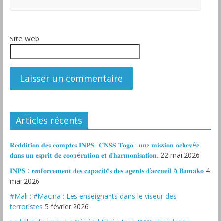
Site web
Articles récents
𝐑𝐞𝐝𝐝𝐢𝐭𝐢𝐨𝐧 𝐝𝐞𝐬 𝐜𝐨𝐦𝐩𝐭𝐞𝐬 𝐈𝐍𝐏𝐒–𝐂𝐍𝐒𝐒 𝐓𝐨𝐠𝐨 : 𝐮𝐧𝐞 𝐦𝐢𝐬𝐬𝐢𝐨𝐧 𝐚𝐜𝐡𝐞𝐯é𝐞
𝐝𝐚𝐧𝐬 𝐮𝐧 𝐞𝐬𝐩𝐫𝐢𝐭 𝐝𝐞 𝐜𝐨𝐨𝐩é𝐫𝐚𝐭𝐢𝐨𝐧 𝐞𝐭 𝐝’𝐡𝐚𝐫𝐦𝐨𝐧𝐢𝐬𝐚𝐭𝐢𝐨𝐧.
22 mai 2026
𝐈𝐍𝐏𝐒 : 𝐫𝐞𝐧𝐟𝐨𝐫𝐜𝐞𝐦𝐞𝐧𝐭 𝐝𝐞𝐬 𝐜𝐚𝐩𝐚𝐜𝐢𝐭é𝐬 𝐝𝐞𝐬 𝐚𝐠𝐞𝐧𝐭𝐬 𝐝’𝐚𝐜𝐜𝐮𝐞𝐢𝐥 à 𝐁𝐚𝐦𝐚𝐤𝐨
4
mai 2026
#Mali : #Macina : Les enseignants dans le viseur des
terroristes
5 février 2026