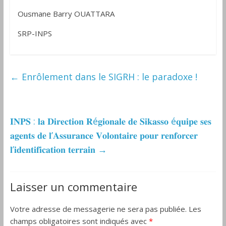
Ousmane Barry OUATTARA
SRP-INPS
←
Enrôlement dans le SIGRH : le paradoxe !
𝐈𝐍𝐏𝐒 : 𝐥𝐚 𝐃𝐢𝐫𝐞𝐜𝐭𝐢𝐨𝐧 𝐑é𝐠𝐢𝐨𝐧𝐚𝐥𝐞 𝐝𝐞 𝐒𝐢𝐤𝐚𝐬𝐬𝐨 é𝐪𝐮𝐢𝐩𝐞 𝐬𝐞𝐬
𝐚𝐠𝐞𝐧𝐭𝐬 𝐝𝐞 𝐥’𝐀𝐬𝐬𝐮𝐫𝐚𝐧𝐜𝐞 𝐕𝐨𝐥𝐨𝐧𝐭𝐚𝐢𝐫𝐞 𝐩𝐨𝐮𝐫 𝐫𝐞𝐧𝐟𝐨𝐫𝐜𝐞𝐫
𝐥’𝐢𝐝𝐞𝐧𝐭𝐢𝐟𝐢𝐜𝐚𝐭𝐢𝐨𝐧 𝐭𝐞𝐫𝐫𝐚𝐢𝐧
→
Laisser un commentaire
Votre adresse de messagerie ne sera pas publiée.
Les
champs obligatoires sont indiqués avec
*