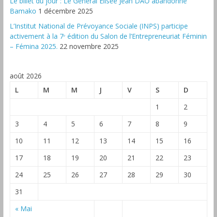
‎Le billet du jour : Le Général Elisée Jean DAO abandonne
Bamako
1 décembre 2025
L’Institut National de Prévoyance Sociale (INPS) participe
activement à la 7ᵉ édition du Salon de l’Entrepreneuriat Féminin
– Fémina 2025.
22 novembre 2025
août 2026
L
M
M
J
V
S
D
1
2
3
4
5
6
7
8
9
10
11
12
13
14
15
16
17
18
19
20
21
22
23
24
25
26
27
28
29
30
31
« Mai