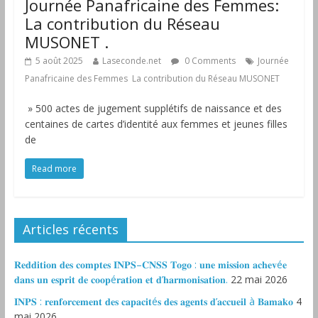
Journée Panafricaine des Femmes:
La contribution du Réseau
MUSONET .
5 août 2025
Laseconde.net
0 Comments
Journée
Panafricaine des Femmes La contribution du Réseau MUSONET
» 500 actes de jugement supplétifs de naissance et des
centaines de cartes d’identité aux femmes et jeunes filles
de
Read more
Articles récents
𝐑𝐞𝐝𝐝𝐢𝐭𝐢𝐨𝐧 𝐝𝐞𝐬 𝐜𝐨𝐦𝐩𝐭𝐞𝐬 𝐈𝐍𝐏𝐒–𝐂𝐍𝐒𝐒 𝐓𝐨𝐠𝐨 : 𝐮𝐧𝐞 𝐦𝐢𝐬𝐬𝐢𝐨𝐧 𝐚𝐜𝐡𝐞𝐯é𝐞
𝐝𝐚𝐧𝐬 𝐮𝐧 𝐞𝐬𝐩𝐫𝐢𝐭 𝐝𝐞 𝐜𝐨𝐨𝐩é𝐫𝐚𝐭𝐢𝐨𝐧 𝐞𝐭 𝐝’𝐡𝐚𝐫𝐦𝐨𝐧𝐢𝐬𝐚𝐭𝐢𝐨𝐧.
22 mai 2026
𝐈𝐍𝐏𝐒 : 𝐫𝐞𝐧𝐟𝐨𝐫𝐜𝐞𝐦𝐞𝐧𝐭 𝐝𝐞𝐬 𝐜𝐚𝐩𝐚𝐜𝐢𝐭é𝐬 𝐝𝐞𝐬 𝐚𝐠𝐞𝐧𝐭𝐬 𝐝’𝐚𝐜𝐜𝐮𝐞𝐢𝐥 à 𝐁𝐚𝐦𝐚𝐤𝐨
4
mai 2026