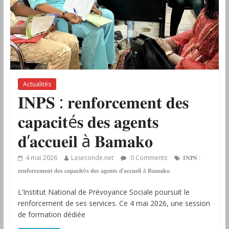
Actualités
𝐈𝐍𝐏𝐒 : 𝐫𝐞𝐧𝐟𝐨𝐫𝐜𝐞𝐦𝐞𝐧𝐭 𝐝𝐞𝐬
𝐜𝐚𝐩𝐚𝐜𝐢𝐭é𝐬 𝐝𝐞𝐬 𝐚𝐠𝐞𝐧𝐭𝐬
𝐝’𝐚𝐜𝐜𝐮𝐞𝐢𝐥 à 𝐁𝐚𝐦𝐚𝐤𝐨
4 mai 2026
Laseconde.net
0 Comments
𝐈𝐍𝐏𝐒 :
𝐫𝐞𝐧𝐟𝐨𝐫𝐜𝐞𝐦𝐞𝐧𝐭 𝐝𝐞𝐬 𝐜𝐚𝐩𝐚𝐜𝐢𝐭é𝐬 𝐝𝐞𝐬 𝐚𝐠𝐞𝐧𝐭𝐬 𝐝’𝐚𝐜𝐜𝐮𝐞𝐢𝐥 à 𝐁𝐚𝐦𝐚𝐤𝐨
L’Institut National de Prévoyance Sociale poursuit le
renforcement de ses services. Ce 4 mai 2026, une session
de formation dédiée