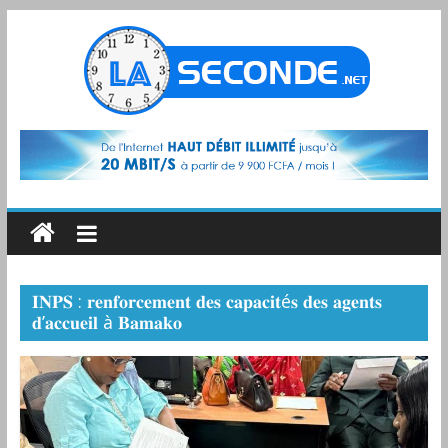
𝐈𝐍𝐏𝐒 : 𝐫𝐞𝐧𝐟𝐨𝐫𝐜𝐞𝐦𝐞𝐧𝐭 𝐝𝐞𝐬 𝐜𝐚𝐩𝐚𝐜𝐢𝐭é𝐬 𝐝𝐞𝐬 𝐚𝐠𝐞𝐧𝐭𝐬
𝐝’𝐚𝐜𝐜𝐮𝐞𝐢𝐥 à 𝐁𝐚𝐦𝐚𝐤𝐨