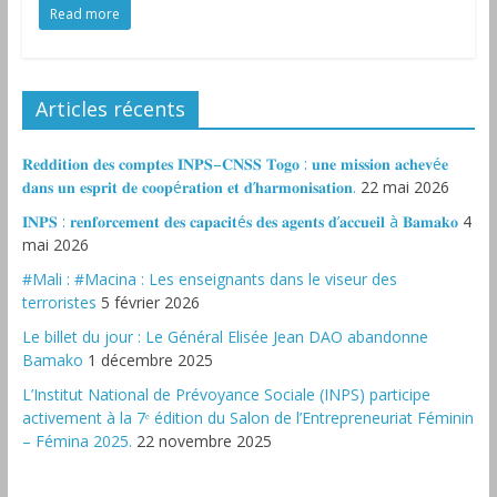
Read more
Articles récents
𝐑𝐞𝐝𝐝𝐢𝐭𝐢𝐨𝐧 𝐝𝐞𝐬 𝐜𝐨𝐦𝐩𝐭𝐞𝐬 𝐈𝐍𝐏𝐒–𝐂𝐍𝐒𝐒 𝐓𝐨𝐠𝐨 : 𝐮𝐧𝐞 𝐦𝐢𝐬𝐬𝐢𝐨𝐧 𝐚𝐜𝐡𝐞𝐯é𝐞
𝐝𝐚𝐧𝐬 𝐮𝐧 𝐞𝐬𝐩𝐫𝐢𝐭 𝐝𝐞 𝐜𝐨𝐨𝐩é𝐫𝐚𝐭𝐢𝐨𝐧 𝐞𝐭 𝐝’𝐡𝐚𝐫𝐦𝐨𝐧𝐢𝐬𝐚𝐭𝐢𝐨𝐧.
22 mai 2026
𝐈𝐍𝐏𝐒 : 𝐫𝐞𝐧𝐟𝐨𝐫𝐜𝐞𝐦𝐞𝐧𝐭 𝐝𝐞𝐬 𝐜𝐚𝐩𝐚𝐜𝐢𝐭é𝐬 𝐝𝐞𝐬 𝐚𝐠𝐞𝐧𝐭𝐬 𝐝’𝐚𝐜𝐜𝐮𝐞𝐢𝐥 à 𝐁𝐚𝐦𝐚𝐤𝐨
4
mai 2026
#Mali : #Macina : Les enseignants dans le viseur des
terroristes
5 février 2026
‎Le billet du jour : Le Général Elisée Jean DAO abandonne
Bamako
1 décembre 2025
L’Institut National de Prévoyance Sociale (INPS) participe
activement à la 7ᵉ édition du Salon de l’Entrepreneuriat Féminin
– Fémina 2025.
22 novembre 2025