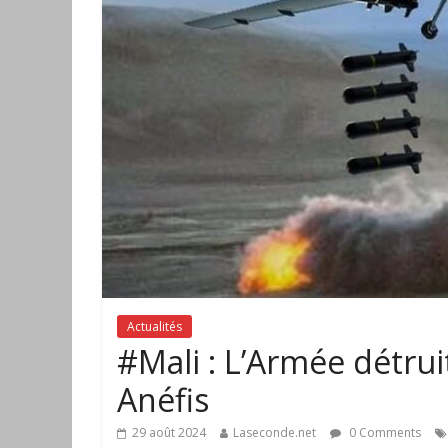
Actualités
#Mali : L’Armée détrui
Anéfis
29 août 2024
Laseconde.net
0 Comments