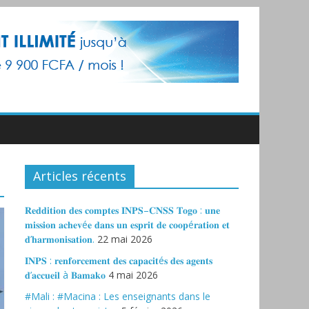
Articles récents
𝐑𝐞𝐝𝐝𝐢𝐭𝐢𝐨𝐧 𝐝𝐞𝐬 𝐜𝐨𝐦𝐩𝐭𝐞𝐬 𝐈𝐍𝐏𝐒–𝐂𝐍𝐒𝐒 𝐓𝐨𝐠𝐨 : 𝐮𝐧𝐞
𝐦𝐢𝐬𝐬𝐢𝐨𝐧 𝐚𝐜𝐡𝐞𝐯é𝐞 𝐝𝐚𝐧𝐬 𝐮𝐧 𝐞𝐬𝐩𝐫𝐢𝐭 𝐝𝐞 𝐜𝐨𝐨𝐩é𝐫𝐚𝐭𝐢𝐨𝐧 𝐞𝐭
𝐝’𝐡𝐚𝐫𝐦𝐨𝐧𝐢𝐬𝐚𝐭𝐢𝐨𝐧.
22 mai 2026
𝐈𝐍𝐏𝐒 : 𝐫𝐞𝐧𝐟𝐨𝐫𝐜𝐞𝐦𝐞𝐧𝐭 𝐝𝐞𝐬 𝐜𝐚𝐩𝐚𝐜𝐢𝐭é𝐬 𝐝𝐞𝐬 𝐚𝐠𝐞𝐧𝐭𝐬
𝐝’𝐚𝐜𝐜𝐮𝐞𝐢𝐥 à 𝐁𝐚𝐦𝐚𝐤𝐨
4 mai 2026
#Mali : #Macina : Les enseignants dans le