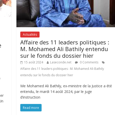
Actualités
Affaire des 11 leaders politiques :
e
M. Mohamed Ali Bathily entendu
sur le fonds du dossier hier
15 août 2024
Laseconde.net
0 Comments
Affaire des 11 leaders politiques : M. Mohamed Ali Bathily
entendu sur le fonds du dossier hier
n
Me Mohamed Ali Bathily, ex-ministre de la Justice a été
entendu, le mardi 14 août 2024, par le juge
ier
d’instruction
Un
Read more