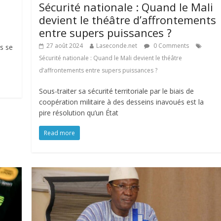
Sécurité nationale : Quand le Mali
devient le théâtre d’affrontements
entre supers puissances ?
27 août 2024
Laseconde.net
0 Comments
as se
Sécurité nationale : Quand le Mali devient le théâtre
d’affrontements entre supers puissances ?
Sous-traiter sa sécurité territoriale par le biais de
coopération militaire à des desseins inavoués est la
pire résolution qu’un État
Read more