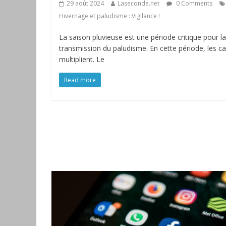
29 août 2024
Laseconde.net
0 Comments
Hivernage et paludisme : Vigilance !
La saison pluvieuse est une période critique pour la
transmission du paludisme. En cette période, les c
multiplient. Le
Read more