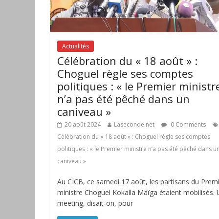
Actualités
Célébration du « 18 août » :
Choguel règle ses comptes
politiques : « le Premier ministr
n’a pas été pêché dans un
caniveau »
20 août 2024
Laseconde.net
0 Comments
Célébration du « 18 août » : Choguel règle ses comptes
politiques : « le Premier ministre n’a pas été pêché dans u
caniveau »
Au CICB, ce samedi 17 août, les partisans du Prem
ministre Choguel Kokalla Maïga étaient mobilisés. 
meeting, disait-on, pour