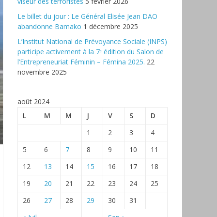
viseur des terroristes
5 février 2026
‎Le billet du jour : Le Général Elisée Jean DAO
abandonne Bamako
1 décembre 2025
L’Institut National de Prévoyance Sociale (INPS)
participe activement à la 7ᵉ édition du Salon de
l’Entrepreneuriat Féminin – Fémina 2025.
22
novembre 2025
août 2024
L
M
M
J
V
S
D
1
2
3
4
5
6
7
8
9
10
11
12
13
14
15
16
17
18
19
20
21
22
23
24
25
26
27
28
29
30
31