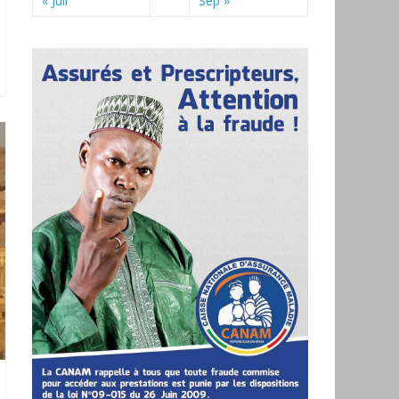
« Juil
Sep »