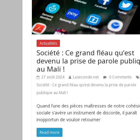
Actualités
Société : Ce grand fléau qu’est
devenu la prise de parole publi
au Mali !
27 août 2024
Laseconde.net
0 Comments
Société : Ce grand fléau qu’est devenu la prise de parole
publique au Mali !
Quand l’une des pièces maîtresses de notre cohés
sociale s’avère un instrument de discorde, il paraît
inopportun de vouloir retourner
Read more